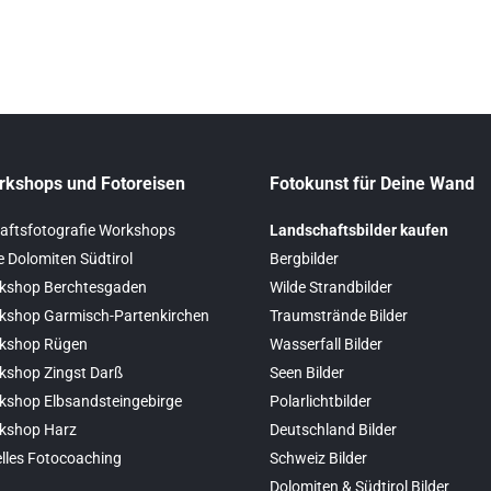
rkshops und Fotoreisen
Fotokunst für Deine Wand
aftsfotografie Workshops
Landschaftsbilder kaufen
e Dolomiten Südtirol
Bergbilder
kshop Berchtesgaden
Wilde Strandbilder
kshop Garmisch-Partenkirchen
Traumstrände Bilder
kshop Rügen
Wasserfall Bilder
kshop Zingst Darß
Seen Bilder
kshop Elbsandsteingebirge
Polarlichtbilder
kshop Harz
Deutschland Bilder
elles Fotocoaching
Schweiz Bilder
Dolomiten & Südtirol Bilder