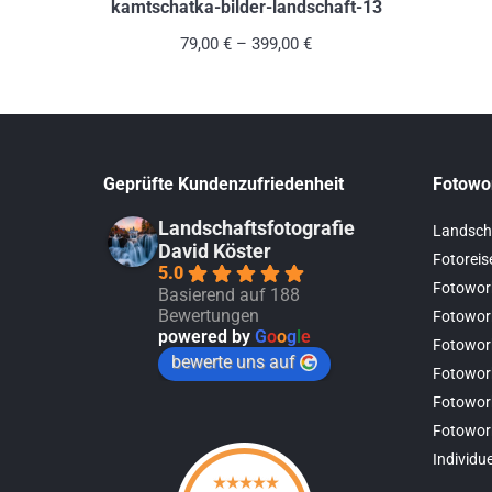
weist
kamtschatka-bilder-landschaft-13
mehrere
79,00
€
–
399,00
€
Varianten
auf.
Die
Optionen
Geprüfte Kundenzufriedenheit
Fotowo
können
auf
Landschaftsfotografie
Landsch
David Köster
der
Fotoreis
5.0
Produktseite
Fotowor
Basierend auf 188
gewählt
Bewertungen
Fotowor
powered by
G
o
o
g
l
e
werden
Fotowor
bewerte uns auf
Fotowor
Fotowor
Fotowor
Individu