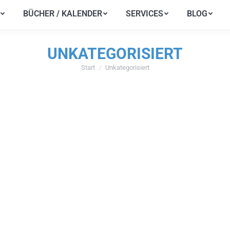
BÜCHER / KALENDER
SERVICES
BLOG
BÜCHER / KALENDER
SERVICES
BLOG
UNKATEGORISIERT
Start
Unkategorisiert
Sie befinden sich hier: