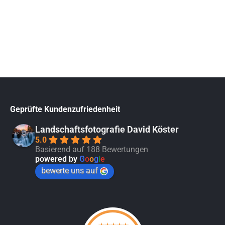
Geprüfte Kundenzufriedenheit
Landschaftsfotografie David Köster
5.0
Basierend auf 188 Bewertungen
powered by
G
o
o
g
l
e
bewerte uns auf