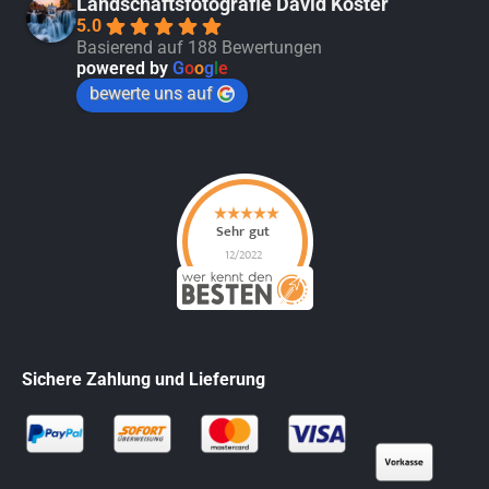
Landschaftsfotografie David Köster
5.0
Basierend auf 188 Bewertungen
powered by
G
o
o
g
l
e
bewerte uns auf
Sichere Zahlung und Lieferung