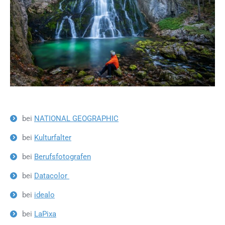
bei
NATIONAL GEOGRAPHIC
bei
Kulturfalter
bei
Berufsfotografen
bei
Datacolor
bei
idealo
bei
LaPixa