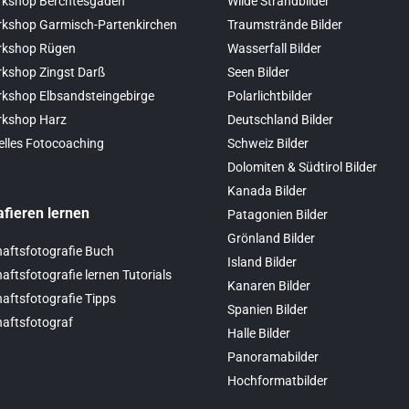
kshop Berchtesgaden
Wilde Strandbilder
kshop Garmisch-Partenkirchen
Traumstrände Bilder
rkshop Rügen
Wasserfall Bilder
kshop Zingst Darß
Seen Bilder
kshop Elbsandsteingebirge
Polarlichtbilder
rkshop Harz
Deutschland Bilder
elles Fotocoaching
Schweiz Bilder
Dolomiten & Südtirol Bilder
Kanada Bilder
afieren lernen
Patagonien Bilder
Grönland Bilder
aftsfotografie Buch
Island Bilder
ftsfotografie lernen Tutorials
Kanaren Bilder
aftsfotografie Tipps
Spanien Bilder
aftsfotograf
Halle Bilder
Panoramabilder
Hochformatbilder