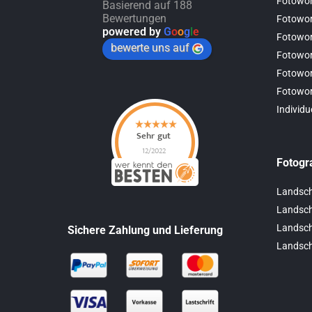
Fotowor
Basierend auf 188
Bewertungen
Fotowor
powered by
G
o
o
g
l
e
Fotowo
bewerte uns auf
Fotowor
Fotowor
Fotowo
Individu
Fotogr
Landsch
Landscha
Landsch
Sichere Zahlung und Lieferung
Landsch