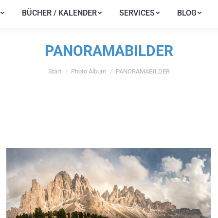
BÜCHER / KALENDER
SERVICES
BLOG
BÜCHER / KALENDER
SERVICES
BLOG
PANORAMABILDER
Start
Photo Album
PANORAMABILDER
Sie befinden sich hier: