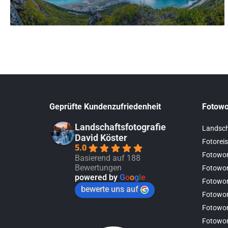
Geprüfte Kundenzufriedenheit
Fotowo
Landschaftsfotografie
Landsch
David Köster
Fotoreis
5.0
Fotowor
Basierend auf 188
Bewertungen
Fotowor
powered by
G
o
o
g
l
e
Fotowo
bewerte uns auf
Fotowor
Fotowor
Fotowo