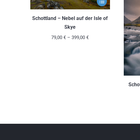
Dieses
gewählt
Produkt
werden
weist
Schottland – Nebel auf der Isle of
mehrere
Skye
Varianten
79,00
€
–
399,00
€
auf.
Die
Optionen
können
auf
Scho
der
Produktseite
gewählt
werden