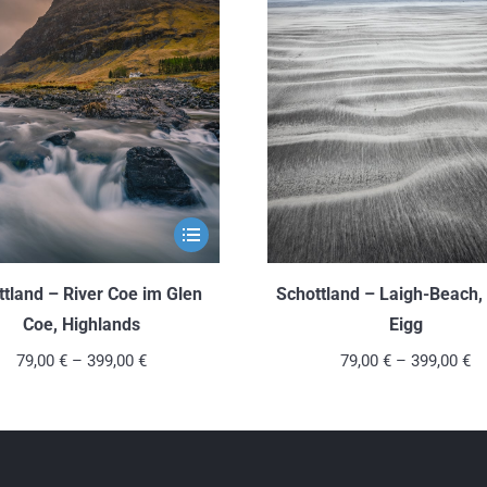
gewählt
werden
Dieses
Produkt
weist
ttland – River Coe im Glen
Schottland – Laigh-Beach, 
mehrere
Coe, Highlands
Eigg
Varianten
79,00
€
–
399,00
€
79,00
€
–
399,00
€
auf.
Die
Optionen
können