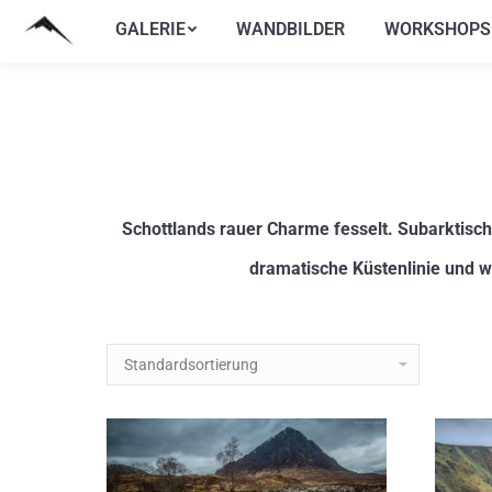
GALERIE
WANDBILDER
WORKSHOPS
GALERIE
WANDBILDER
WORKSHOPS
Schottlands rauer Charme fesselt. Subarktis
dramatische Küstenlinie und w