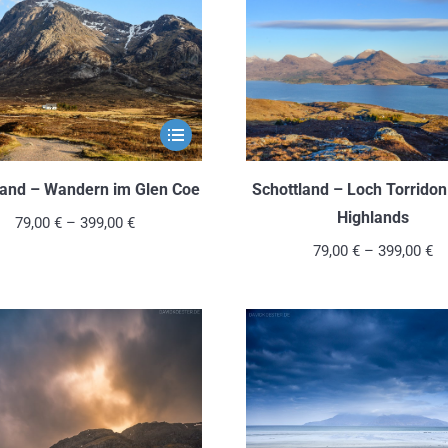
Optionen
können
auf
der
Produktseite
Dieses
gewählt
Produkt
werden
weist
land – Wandern im Glen Coe
Schottland – Loch Torridon
mehrere
Highlands
79,00
€
–
399,00
€
Varianten
79,00
€
–
399,00
€
auf.
Die
Optionen
können
auf
der
Produktseite