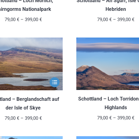
hottland – Loch Morlich,
Schottland – An Sgurr, Isle 
mehrere
irngorms Nationalpark
Hebriden
Varianten
79,00
€
–
399,00
€
79,00
€
–
399,00
€
auf.
Die
Optionen
können
auf
der
Produktseite
Dieses
gewählt
Produkt
werden
weist
Schottland – Loch Torridon
tland – Berglandschaft auf
mehrere
Highlands
der Isle of Skye
Varianten
79,00
€
–
399,00
€
79,00
€
–
399,00
€
auf.
Die