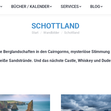
BÜCHER / KALENDER
SERVICES
BLOG
BÜCHER / KALENDER
SERVICES
BLOG
SCHOTTLAND
Start
Wandbilder
Schottland
Sie befinden sich hier:
che Berglandschaften in den Cairngorms, mysteriöse Stimmung
eiße Sandstrände. Und das nächste Castle, Whiskey und Dudel