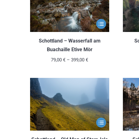
Dieses
Produkt
weist
S
Schottland – Wasserfall am
mehrere
Buachaille Etive Mòr
Varianten
79,00
€
–
399,00
€
auf.
Die
Optionen
können
auf
der
Produktseite
Dieses
gewählt
Produkt
werden
weist