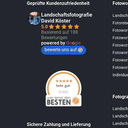
Geprüfte Kundenzufriedenheit
Fotowo
Landschaftsfotografie
Landsch
David Köster
Fotoreis
5.0
Fotowor
Basierend auf 188
Bewertungen
Fotowor
powered by
G
o
o
g
l
e
Fotowor
bewerte uns auf
Fotowor
Fotowor
Fotowor
Individu
Fotogra
Landsch
Landscha
Landscha
Sichere Zahlung und Lieferung