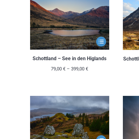
Optionen
können
auf
der
Produktseite
Dieses
gewählt
Produkt
werden
weist
Schottland – See in den Higlands
Schott
mehrere
79,00
€
–
399,00
€
Varianten
auf.
Die
Optionen
können
auf
der
Produktseite