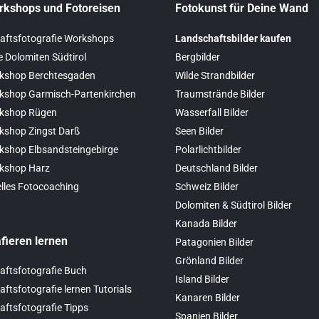
rkshops und Fotoreisen
Fotokunst für Deine Wand
auf
der
aftsfotografie Workshops
Landschaftsbilder kaufen
Produktseite
e Dolomiten Südtirol
Bergbilder
gewählt
kshop Berchtesgaden
Wilde Strandbilder
werden
kshop Garmisch-Partenkirchen
Traumstrände Bilder
kshop Rügen
Wasserfall Bilder
kshop Zingst Darß
Seen Bilder
kshop Elbsandsteingebirge
Polarlichtbilder
kshop Harz
Deutschland Bilder
elles Fotocoaching
Schweiz Bilder
Dolomiten & Südtirol Bilder
Kanada Bilder
fieren lernen
Patagonien Bilder
Grönland Bilder
aftsfotografie Buch
Island Bilder
ftsfotografie lernen Tutorials
Kanaren Bilder
ftsfotografie Tipps
Spanien Bilder