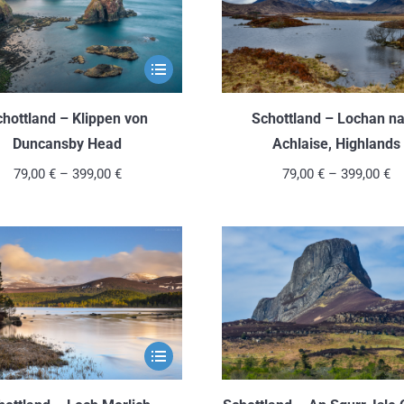
Dieses
Produkt
weist
chottland – Klippen von
Schottland – Lochan na
mehrere
Duncansby Head
Achlaise, Highlands
Varianten
79,00
€
–
399,00
€
79,00
€
–
399,00
€
auf.
Die
Optionen
können
auf
der
Produktseite
Dieses
gewählt
Produkt
werden
weist