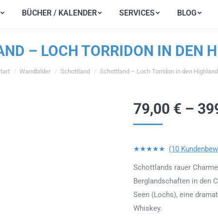
BÜCHER / KALENDER
SERVICES
BLOG
BÜCHER / KALENDER
SERVICES
BLOG
ND – LOCH TORRIDON IN DEN 
tart
Wandbilder
Schottland
Schottland – Loch Torridon in den Highlan
e befinden sich hier:
79,00
€
–
39
★★★★★
(10 Kundenbew
Schottlands rauer Charme 
Berglandschaften in den
Seen (Lochs), eine dramat
Whiskey.