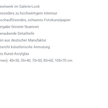
Kunstwerk im Galerie-Look
 besonders zu hochwertigem Interieur
 hochauflösendes, schweres Fotokunstpapier
ergabe feinster Nuancen
eraubende Detailtiefe
men aus deutscher Manufaktur
treicht künstlerische Anmutung
es Kunst-Acrylglas
en): 40×30, 55×40, 70×50, 85×60, 105×70 cm