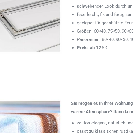
schwebender Look durch uns
federleicht, fix und fertig
geeignet für geschützte Feu
Größen: 60×40, 75×50, 90×6
Panoramen: 80×40, 90×30, 1
Preis: ab 129 €
Sie mögen es in Ihrer Wohnung 
warme Atmosphäre? Dann könnte
zeitlos elegant, natürlich u
passt zu klassischer, rustik