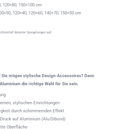
0, 120×80, 150×100 cm
00×50, 120×40, 120×60, 140×70, 150×50 cm
ichteinfall dezente Spiegelungen auf.
nd Sie mögen stylische Design-Accessoires? Dann
Aluminium die richtige Wahl für Sie sein.
ung
rnen, stylischen Einrichtungen
digkeit durch schimmernden Effekt
 Druck auf Aluminium (Alu-Dibond)
tte Oberfläche