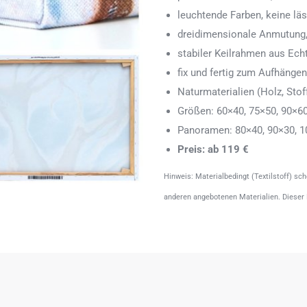
leuchtende Farben, keine läs
dreidimensionale Anmutung,
stabiler Keilrahmen aus Echth
fix und fertig zum Aufhänge
Naturmaterialien (Holz, Stoff
Größen: 60×40, 75×50, 90×6
Panoramen: 80×40, 90×30, 1
Preis: ab 119 €
Hinweis: Materialbedingt (Textilstoff) sc
anderen angebotenen Materialien. Dieser