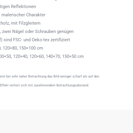
tigen Reflektionen
 malerischer Charakter
olz, mit Filzgleitern
n, zwei Nägel oder Schrauben genügen
) sind FSC- und Oeko-tex zertifiziert
0, 120×80, 150×100 cm
00×50, 120×40, 120×60, 140×70, 150×50 cm
heint bei sehr naher Betrachtung das Bild weniger scharf als auf den
 Effekt verliert sich mit zunehmendem Betrachtungsabstand.