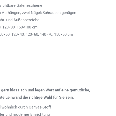
ichtbare Galerieschiene
 zum Aufhängen, zwei Nägel/Schrauben genügen
cht- und Außenbereiche
0, 120×80, 150×100 cm
00×50, 120×40, 120×60, 140×70, 150×50 cm
gern klassisch und legen Wert auf eine gemütliche,
 Leinwand die richtige Wahl für Sie sein.
nd wohnlich durch Canvas-Stoff
aler und moderner Einrichtung