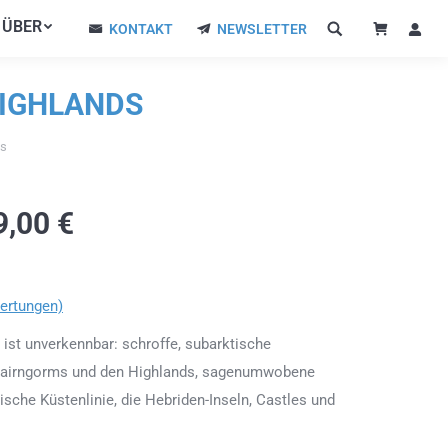
ÜBER
ÜBER
KONTAKT
NEWSLETTER
KONTAKT
NEWSLETTER
HIGHLANDS
ds
9,00
€
ertungen)
ist unverkennbar: schroffe, subarktische
 Cairngorms und den Highlands, sagenumwobene
ische Küstenlinie, die Hebriden-Inseln, Castles und