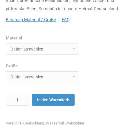
Süden, dramatische Felskulissen, mystische Wälder und
pittoreske Seen. So schön ist unsere Heimat Deutschland.
Beratung Material / Größe
|
FAQ
Material
Größe
Menge
In den Warenkorb
Kategorie:
Deutschland
,
Wasserfall
,
Wandbilder