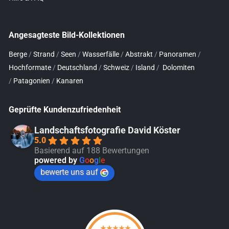
Angesagteste Bild-Kollektionen
Berge
/
Strand
/
Seen
/
Wasserfälle
/
Abstrakt
/
Panoramen
/
Hochformate
/
Deutschland
/
Schweiz
/
Island
/
Dolomiten
/
Patagonien
/
Kanaren
Geprüfte Kundenzufriedenheit
Landschaftsfotografie David Köster
5.0
Basierend auf 188 Bewertungen
powered by
G
o
o
g
l
e
bewerte uns auf