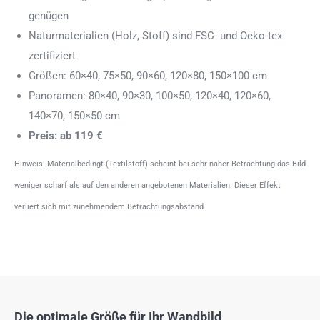
genügen
Naturmaterialien (Holz, Stoff) sind FSC- und Oeko-tex
zertifiziert
Größen: 60×40, 75×50, 90×60, 120×80, 150×100 cm
Panoramen: 80×40, 90×30, 100×50, 120×40, 120×60,
140×70, 150×50 cm
Preis: ab 119 €
Hinweis: Materialbedingt (Textilstoff) scheint bei sehr naher Betrachtung das Bild
weniger scharf als auf den anderen angebotenen Materialien. Dieser Effekt
verliert sich mit zunehmendem Betrachtungsabstand.
Die optimale Größe für Ihr Wandbild