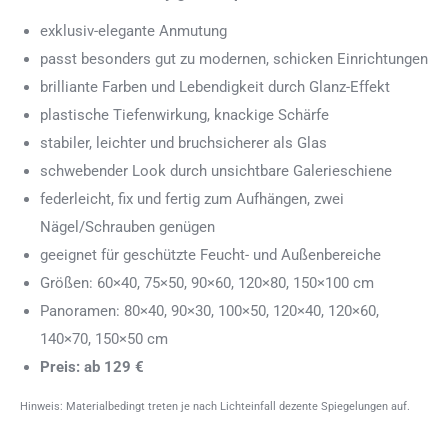
exklusiv-elegante Anmutung
passt besonders gut zu modernen, schicken Einrichtungen
brilliante Farben und Lebendigkeit durch Glanz-Effekt
plastische Tiefenwirkung, knackige Schärfe
stabiler, leichter und bruchsicherer als Glas
schwebender Look durch unsichtbare Galerieschiene
federleicht, fix und fertig zum Aufhängen, zwei
Nägel/Schrauben genügen
geeignet für geschützte Feucht- und Außenbereiche
Größen: 60×40, 75×50, 90×60, 120×80, 150×100 cm
Panoramen: 80×40, 90×30, 100×50, 120×40, 120×60,
140×70, 150×50 cm
Preis: ab 129 €
Hinweis: Materialbedingt treten je nach Lichteinfall dezente Spiegelungen auf.