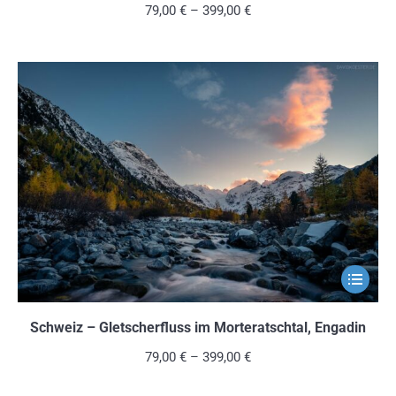
Variante
79,00
€
–
399,00
€
auf.
Die
Optionen
können
auf
der
Produkts
gewählt
werden
Dieses
Produkt
weist
Schweiz – Gletscherfluss im Morteratschtal, Engadin
mehrere
79,00
€
–
399,00
€
Variante