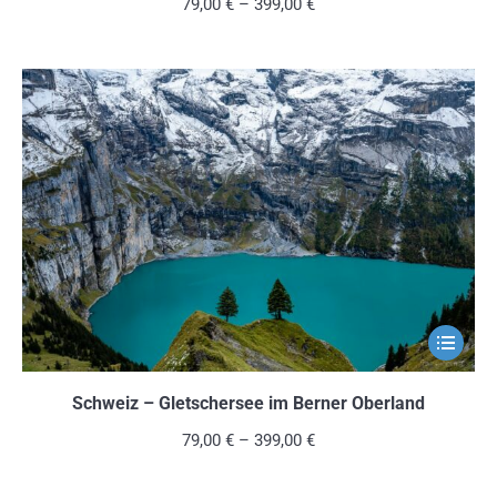
79,00
€
–
399,00
€
auf.
Die
Optionen
können
auf
der
Produkts
gewählt
werden
Dieses
Produkt
weist
Schweiz – Gletschersee im Berner Oberland
mehrere
79,00
€
–
399,00
€
Variante
auf.