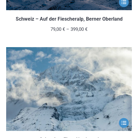
Dieses
Produkt
weist
Schweiz – Auf der Fiescheralp, Berner Oberland
mehrere
79,00
€
–
399,00
€
Variante
auf.
Die
Optionen
können
auf
der
Produkts
gewählt
werden
Dieses
Produkt