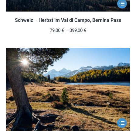
Dieses
Produkt
weist
Schweiz – Herbst im Val di Campo, Bernina Pass
mehrere
79,00
€
–
399,00
€
Variante
auf.
Die
Optionen
können
auf
der
Produkts
gewählt
werden
Dieses
Produkt