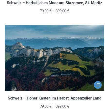
weist
Schweiz – Herbstliches Moor am Stazersee, St. Moritz
mehrere
79,00
€
–
399,00
€
Variante
auf.
Die
Optionen
können
auf
der
Produkts
gewählt
werden
Dieses
Produkt
weist
Schweiz – Hoher Kasten im Herbst, Appenzeller Land
mehrere
79,00
€
–
399,00
€