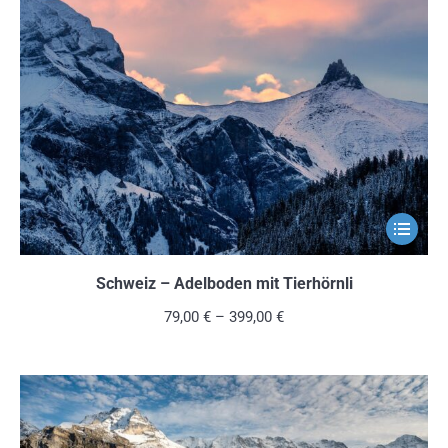
Die
Optionen
können
auf
der
Produkts
gewählt
werden
Dieses
Produkt
weist
Schweiz – Adelboden mit Tierhörnli
mehrere
79,00
€
–
399,00
€
Variante
auf.
Die
Optionen