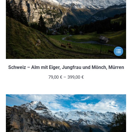
können
auf
der
Produkts
gewählt
werden
Dieses
Produkt
weist
Schweiz – Alm mit Eiger, Jungfrau und Mönch, Mürren
mehrere
79,00
€
–
399,00
€
Variante
auf.
Die
Optionen
können
auf