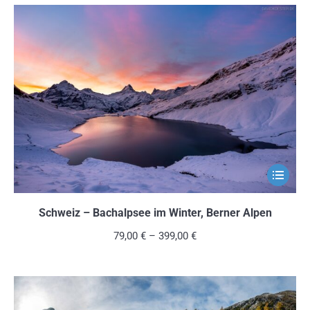
Die
Optionen
können
auf
der
Produkts
gewählt
werden
Dieses
Produkt
weist
Schweiz – Bachalpsee im Winter, Berner Alpen
mehrere
79,00
€
–
399,00
€
Variante
auf.
Die
Optionen