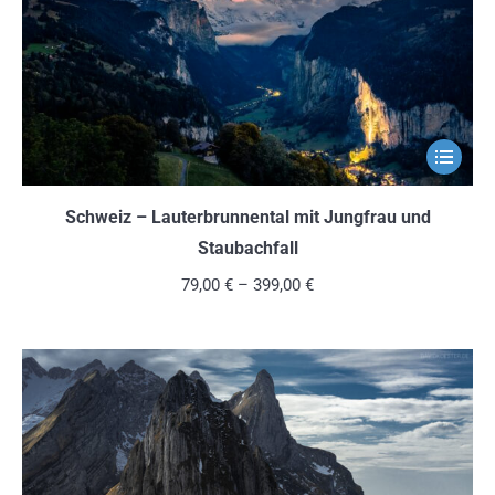
der
Produkts
gewählt
werden
Dieses
Produkt
weist
Schweiz – Lauterbrunnental mit Jungfrau und
mehrere
Staubachfall
Variante
79,00
€
–
399,00
€
auf.
Die
Optionen
können
auf
der
Produkts