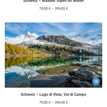
weist
Schweiz – Walliser Alpen im Winter
mehrere
79,00
€
–
399,00
€
Variante
auf.
Die
Optionen
können
auf
der
Produkts
gewählt
werden
Dieses
Produkt
weist
Schweiz – Lago di Viola, Val di Campo
mehrere
79,00
€
–
399,00
€