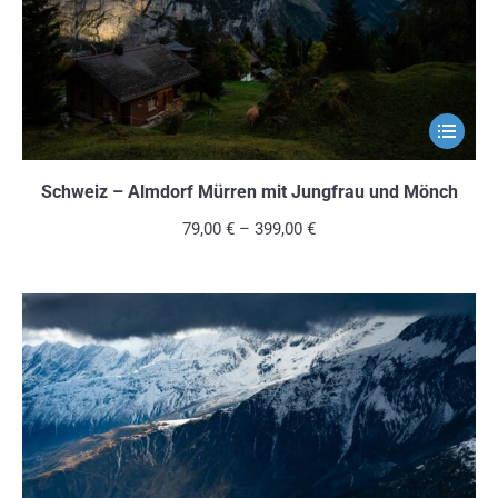
der
Produkts
gewählt
werden
Dieses
Produkt
weist
Schweiz – Almdorf Mürren mit Jungfrau und Mönch
mehrere
79,00
€
–
399,00
€
Variante
auf.
Die
Optionen
können
auf
der
Produkts