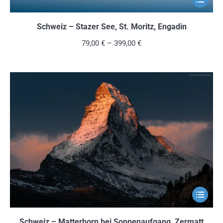
Produkt
weist
Schweiz – Stazer See, St. Moritz, Engadin
mehrere
79,00
€
–
399,00
€
Variante
auf.
Die
Optionen
können
auf
der
Produkts
gewählt
werden
Dieses
Produkt
weist
Schweiz – Matterhorn bei Sonnenaufgang, Zermatt