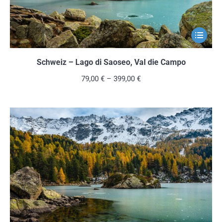
gewählt
werden
Dieses
Produkt
weist
Schweiz – Lago di Saoseo, Val die Campo
mehrere
79,00
€
–
399,00
€
Variante
auf.
Die
Optionen
können
auf
der
Produkts
gewählt
werden