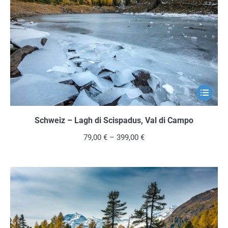
können
auf
der
Produkts
gewählt
werden
Dieses
Produkt
weist
Schweiz – Lagh di Scispadus, Val di Campo
mehrere
79,00
€
–
399,00
€
Variante
auf.
Die
Optionen
können
auf