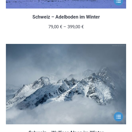
Dieses
Produkt
weist
Schweiz – Adelboden im Winter
mehrere
79,00
€
–
399,00
€
Variante
auf.
Die
Optionen
können
auf
der
Produkts
gewählt
werden
Dieses
Produkt