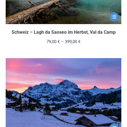
werden
Dieses
Produkt
weist
Schweiz – Lagh da Saoseo im Herbst, Val da Camp
mehrere
79,00
€
–
399,00
€
Variante
auf.
Die
Optionen
können
auf
der
Produkts
gewählt
werden