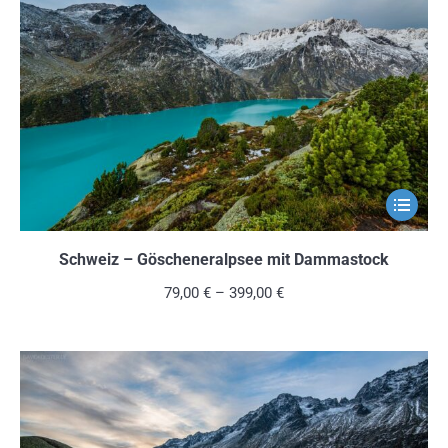
Optionen
können
auf
der
Produkts
gewählt
werden
Dieses
Produkt
weist
Schweiz – Göscheneralpsee mit Dammastock
mehrere
79,00
€
–
399,00
€
Variante
auf.
Die
Optionen
können