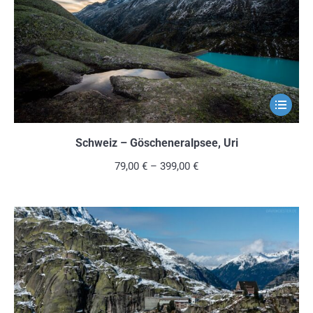
auf
der
Produkts
gewählt
werden
Dieses
Produkt
weist
Schweiz – Göscheneralpsee, Uri
mehrere
79,00
€
–
399,00
€
Variante
auf.
Die
Optionen
können
auf
der