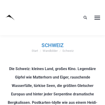
SCHWEIZ
Start
Wandbilder
Schweiz
Sie befinden sich hier:
Die Schweiz: kleines Land, großes Kino. Legendäre
Gipfel wie Matterhorn und Eiger, rauschende
Wasserfälle, türkise Seen, die größten Gletscher
Europas und hinter jeder Serpentine dramatische
Bergkulissen. Postkarten-Idylle wie aus einem Heidi-