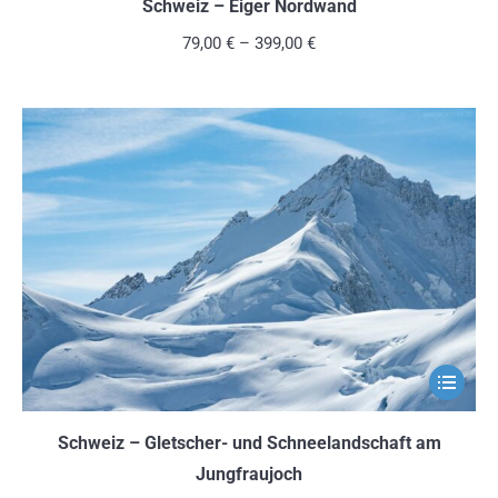
weist
Schweiz – Eiger Nordwand
mehrere
79,00
€
–
399,00
€
Variante
auf.
Die
Optionen
können
auf
der
Produkts
gewählt
werden
Dieses
Produkt
weist
Schweiz – Gletscher- und Schneelandschaft am
mehrere
Jungfraujoch