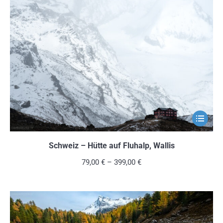
Die
Optionen
können
auf
der
Produkts
gewählt
werden
Dieses
Produkt
weist
Schweiz – Hütte auf Fluhalp, Wallis
mehrere
79,00
€
–
399,00
€
Variante
auf.
Die
Optionen