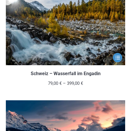
können
auf
der
Produkts
gewählt
werden
Dieses
Produkt
weist
Schweiz – Wasserfall im Engadin
mehrere
79,00
€
–
399,00
€
Variante
auf.
Die
Optionen
können
auf