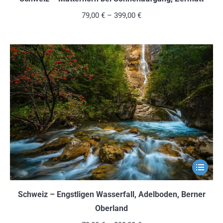
mehrere
79,00
€
–
399,00
€
Variante
auf.
Die
Optionen
können
auf
der
Produkts
gewählt
werden
Dieses
Produkt
weist
Schweiz – Engstligen Wasserfall, Adelboden, Berner
mehrere
Oberland
Variante