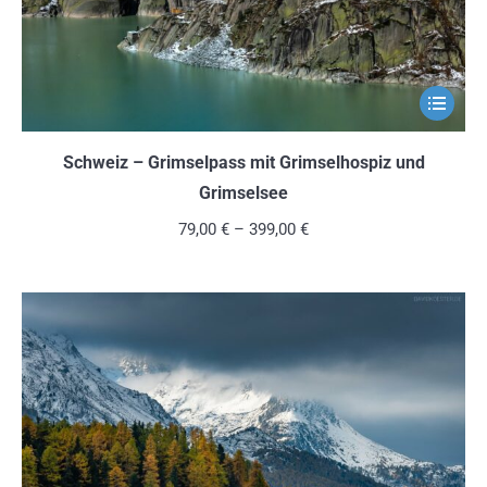
Produkts
gewählt
werden
Dieses
Produkt
weist
Schweiz – Grimselpass mit Grimselhospiz und
mehrere
Grimselsee
Variante
79,00
€
–
399,00
€
auf.
Die
Optionen
können
auf
der
Produkts
gewählt