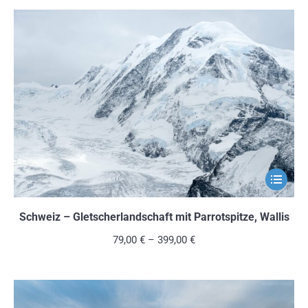
auf.
Die
Optionen
können
auf
der
Produkts
gewählt
werden
Dieses
Produkt
weist
Schweiz – Gletscherlandschaft mit Parrotspitze, Wallis
mehrere
79,00
€
–
399,00
€
Variante
auf.
Die