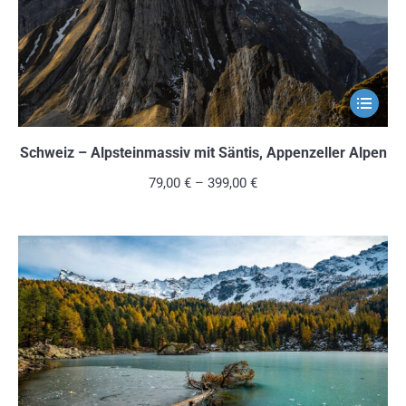
gewählt
werden
Dieses
Produkt
weist
Schweiz – Alpsteinmassiv mit Säntis, Appenzeller Alpen
mehrere
79,00
€
–
399,00
€
Variante
auf.
Die
Optionen
können
auf
der
Produkts
gewählt