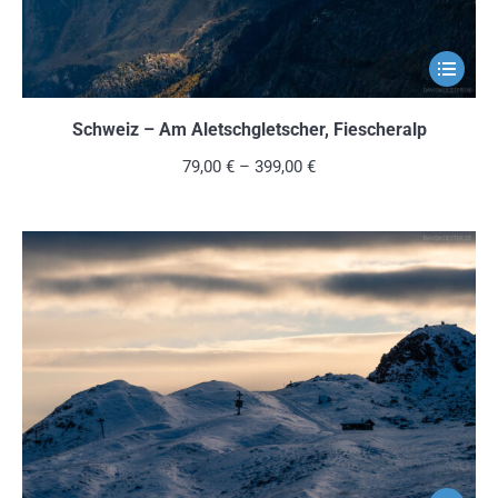
gewählt
werden
Dieses
Produkt
weist
Schweiz – Am Aletschgletscher, Fiescheralp
mehrere
79,00
€
–
399,00
€
Variante
auf.
Die
Optionen
können
auf
der
Produkts
gewählt
werden