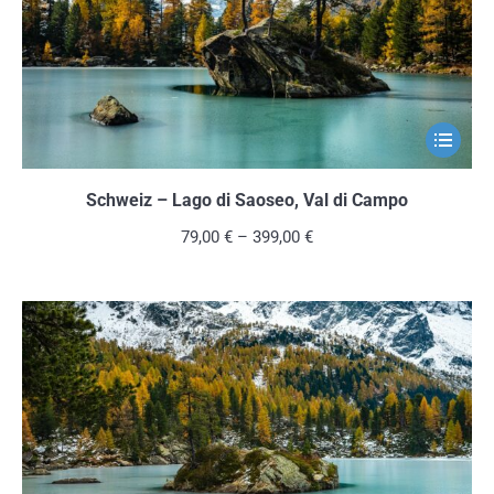
der
Produkts
gewählt
werden
Dieses
Produkt
weist
Schweiz – Lago di Saoseo, Val di Campo
mehrere
79,00
€
–
399,00
€
Variante
auf.
Die
Optionen
können
auf
der
Produkts