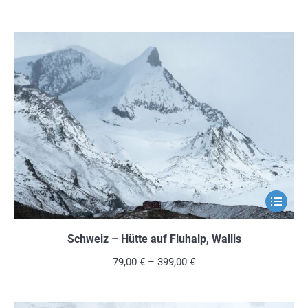
Variante
auf.
Die
Optionen
können
auf
der
Produkts
gewählt
werden
Dieses
Produkt
weist
Schweiz – Hütte auf Fluhalp, Wallis
mehrere
79,00
€
–
399,00
€
Variante
auf.