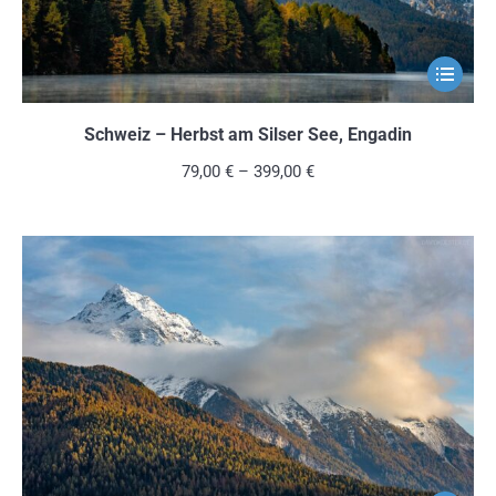
werden
Dieses
Produkt
weist
Schweiz – Herbst am Silser See, Engadin
mehrere
79,00
€
–
399,00
€
Variante
auf.
Die
Optionen
können
auf
der
Produkts
gewählt
werden