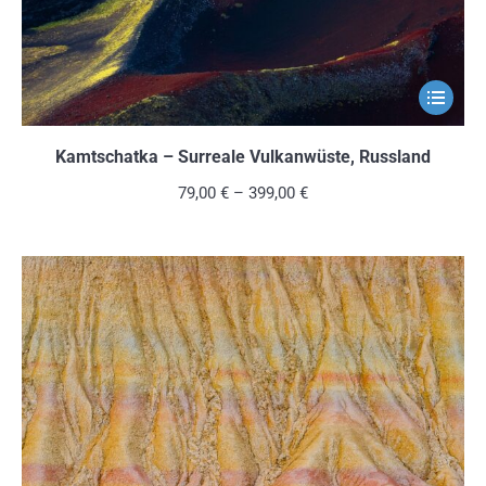
Produkts
gewählt
werden
Dieses
Produkt
weist
Kamtschatka – Surreale Vulkanwüste, Russland
mehrere
79,00
€
–
399,00
€
Variante
auf.
Die
Optionen
können
auf
der
Produkts
gewählt