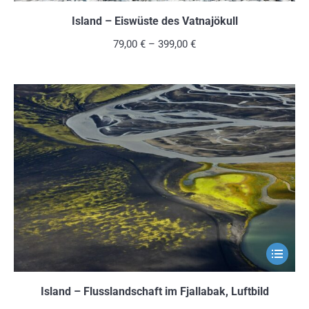
Produkt
weist
Island – Eiswüste des Vatnajökull
mehrere
79,00
€
–
399,00
€
Variante
auf.
Die
Optionen
können
auf
der
Produkts
gewählt
werden
Dieses
Produkt
weist
Island – Flusslandschaft im Fjallabak, Luftbild