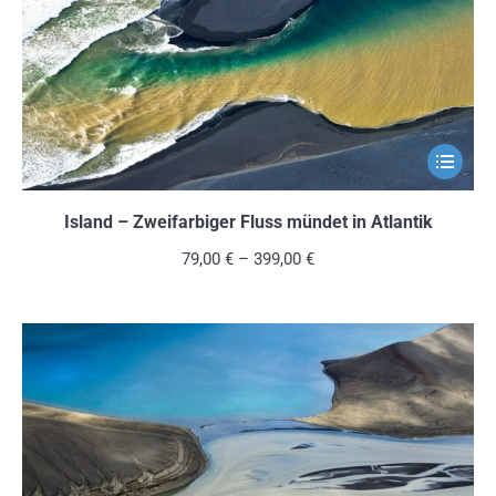
auf
der
Produkts
gewählt
werden
Dieses
Produkt
weist
Island – Zweifarbiger Fluss mündet in Atlantik
mehrere
79,00
€
–
399,00
€
Variante
auf.
Die
Optionen
können
auf
der