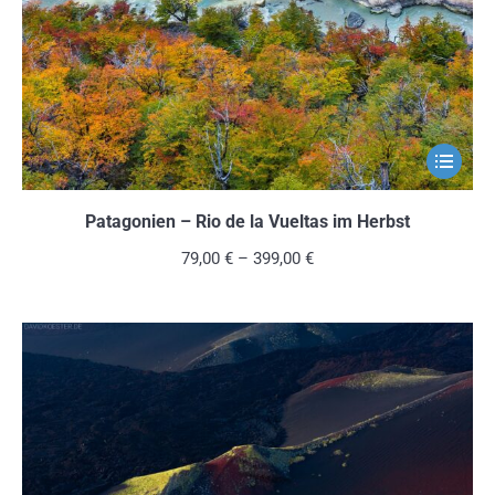
auf
der
Produkts
gewählt
werden
Dieses
Produkt
weist
Patagonien – Rio de la Vueltas im Herbst
mehrere
79,00
€
–
399,00
€
Variante
auf.
Die
Optionen
können
auf
der