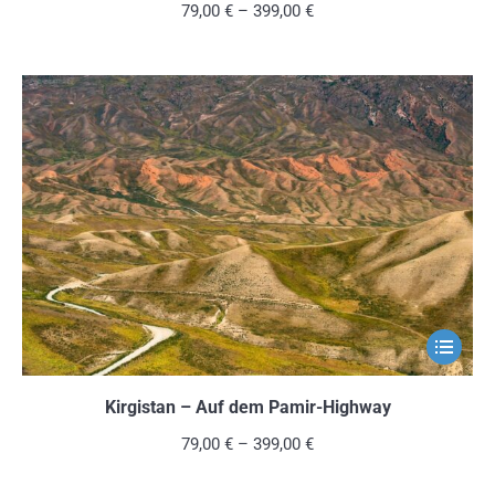
mehrere
79,00
€
–
399,00
€
Variante
auf.
Die
Optionen
können
auf
der
Produkts
gewählt
werden
Dieses
Produkt
weist
Kirgistan – Auf dem Pamir-Highway
mehrere
79,00
€
–
399,00
€
Variante