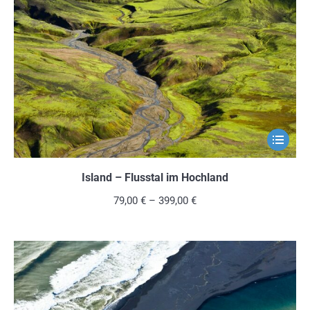
Optionen
können
auf
der
Produkts
gewählt
werden
Dieses
Produkt
weist
Island – Flusstal im Hochland
mehrere
79,00
€
–
399,00
€
Variante
auf.
Die
Optionen
können