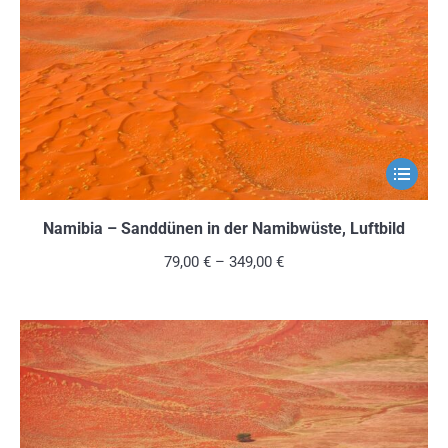
können
auf
der
Produkts
gewählt
werden
Dieses
Produkt
weist
Namibia – Sanddünen in der Namibwüste, Luftbild
mehrere
79,00
€
–
349,00
€
Variante
auf.
Die
Optionen
können
auf