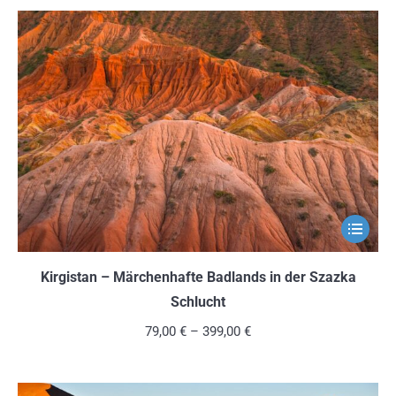
auf.
Die
Optionen
können
auf
der
Produkts
gewählt
werden
Dieses
Produkt
weist
Kirgistan – Märchenhafte Badlands in der Szazka
mehrere
Schlucht
Variante
79,00
€
–
399,00
€
auf.
Die