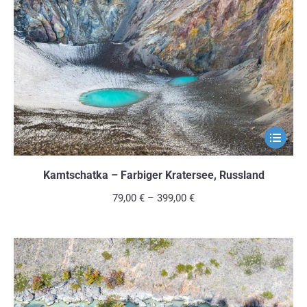
Optionen
können
auf
der
Produkts
gewählt
werden
Dieses
Produkt
weist
Kamtschatka – Farbiger Kratersee, Russland
mehrere
79,00
€
–
399,00
€
Variante
auf.
Die
Optionen
können