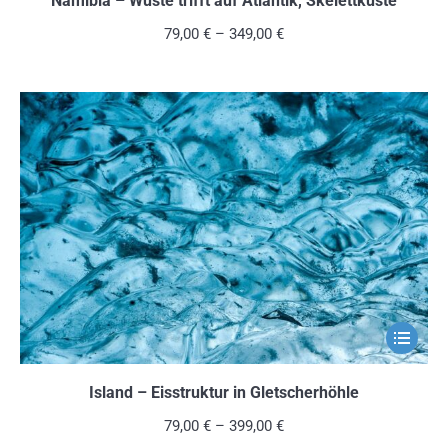
Namibia – Wüste trifft auf Atlantik, Skelettküste
mehrere
79,00
€
–
349,00
€
Variante
auf.
Die
Optionen
können
auf
der
Produkts
gewählt
werden
Dieses
Produkt
weist
Island – Eisstruktur in Gletscherhöhle
mehrere
79,00
€
–
399,00
€
Variante