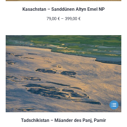
Produkt
weist
Kasachstan – Sanddünen Altyn Emel NP
mehrere
79,00
€
–
399,00
€
Variante
auf.
Die
Optionen
können
auf
der
Produkts
gewählt
werden
Dieses
Produkt
weist
Tadschikistan – Mäander des Panj, Pamir