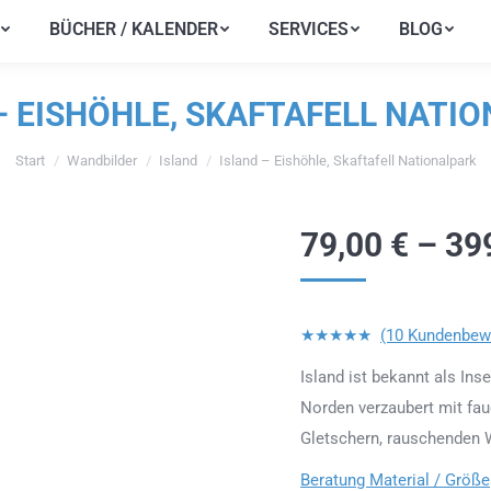
BÜCHER / KALENDER
SERVICES
BLOG
BÜCHER / KALENDER
SERVICES
BLOG
– EISHÖHLE, SKAFTAFELL NATI
Start
Wandbilder
Island
Island – Eishöhle, Skaftafell Nationalpark
Sie befinden sich hier:
79,00
€
–
39
★★★★★
(10 Kundenbew
Island ist bekannt als Ins
Norden verzaubert mit fa
Gletschern, rauschenden W
Beratung Material / Größe