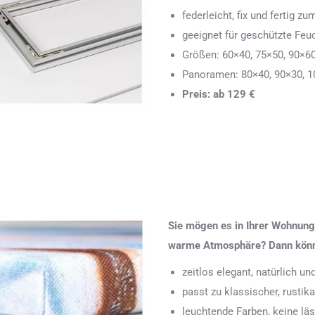
federleicht, fix und fertig
geeignet für geschützte Feu
Größen: 60×40, 75×50, 90×6
Panoramen: 80×40, 90×30, 1
Preis: ab 129 €
Sie mögen es in Ihrer Wohnung 
warme Atmosphäre? Dann könnte
zeitlos elegant, natürlich u
passt zu klassischer, rustik
leuchtende Farben, keine läs