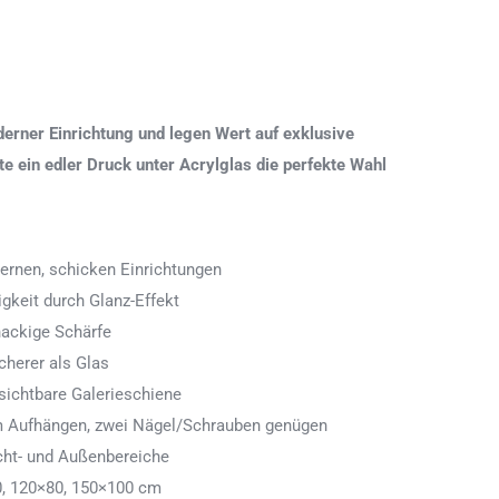
erner Einrichtung und legen Wert auf exklusive
 ein edler Druck unter Acrylglas die perfekte Wahl
ernen, schicken Einrichtungen
igkeit durch Glanz-Effekt
nackige Schärfe
icherer als Glas
ichtbare Galerieschiene
 zum Aufhängen, zwei Nägel/Schrauben genügen
cht- und Außenbereiche
0, 120×80, 150×100 cm