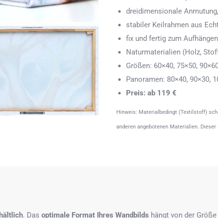
dreidimensionale Anmutung,
stabiler Keilrahmen aus Echth
fix und fertig zum Aufhänge
Naturmaterialien (Holz, Stoff
Größen: 60×40, 75×50, 90×6
Panoramen: 80×40, 90×30, 1
Preis: ab 119 €
Hinweis: Materialbedingt (Textilstoff) sc
anderen angebotenen Materialien. Dieser
ältlich
. Das
optimale Format
Ihres Wandbilds
hängt von der Größe 