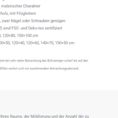
 malerischer Charakter
olz, mit Filzgleitern
n, zwei Nägel oder Schrauben genügen
) sind FSC- und Oeko-tex zertifiziert
0, 120×80, 150×100 cm
00×50, 120×40, 120×60, 140×70, 150×50 cm
heint bei sehr naher Betrachtung das Bild weniger scharf als auf den
 Effekt verliert sich mit zunehmendem Betrachtungsabstand.
Ihres Raums, der Möblierung und der Anzahl der zu