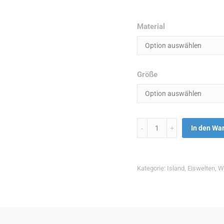
Material
Größe
Menge
In den Wa
Kategorie:
Island
,
Eiswelten
,
W