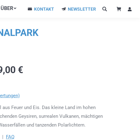
ÜBER
ÜBER
KONTAKT
NEWSLETTER
KONTAKT
NEWSLETTER
ONALPARK
9,00
€
ertungen)
el aus Feuer und Eis. Das kleine Land im hohen
uchenden Geysiren, surrealen Vulkanen, mächtigen
asserfällen und tanzenden Polarlichtern.
|
FAQ