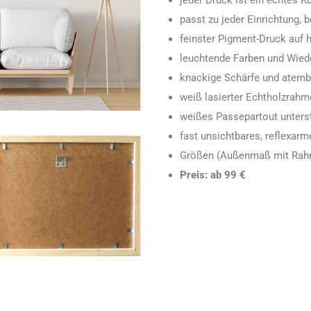
jeder Druck ist ein echtes 
passt zu jeder Einrichtung,
feinster Pigment-Druck auf
leuchtende Farben und Wied
knackige Schärfe und atemb
weiß lasierter Echtholzrah
weißes Passepartout unters
fast unsichtbares, reflexarm
Größen (Außenmaß mit Rahm
Preis: ab 99 €