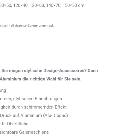
00×50, 120×40, 120×60, 140×70, 150×50 cm
ichteinfall dezente Spiegelungen auf.
nd Sie mögen stylische Design-Accessoires? Dann
Aluminium die richtige Wahl für Sie sein.
ung
rnen, stylischen Einrichtungen
digkeit durch schimmernden Effekt
 Druck auf Aluminium (Alu-Dibond)
tte Oberfläche
ichtbare Galerieschiene