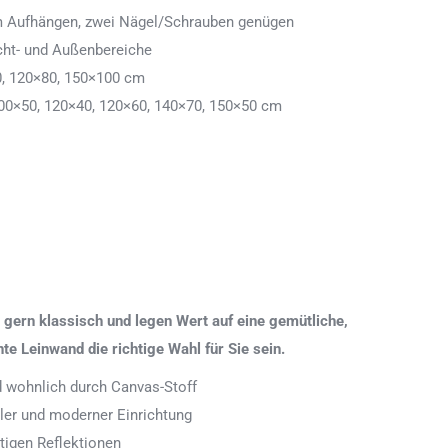
 zum Aufhängen, zwei Nägel/Schrauben genügen
cht- und Außenbereiche
0, 120×80, 150×100 cm
00×50, 120×40, 120×60, 140×70, 150×50 cm
gern klassisch und legen Wert auf eine gemütliche,
 Leinwand die richtige Wahl für Sie sein.
nd wohnlich durch Canvas-Stoff
aler und moderner Einrichtung
tigen Reflektionen