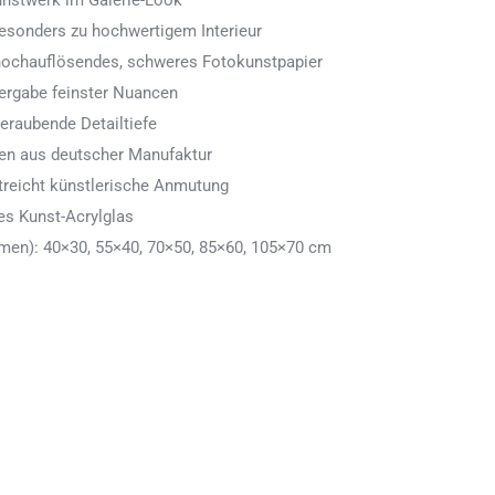
Kunstwerk im Galerie-Look
 besonders zu hochwertigem Interieur
 hochauflösendes, schweres Fotokunstpapier
ergabe feinster Nuancen
eraubende Detailtiefe
men aus deutscher Manufaktur
treicht künstlerische Anmutung
es Kunst-Acrylglas
en): 40×30, 55×40, 70×50, 85×60, 105×70 cm