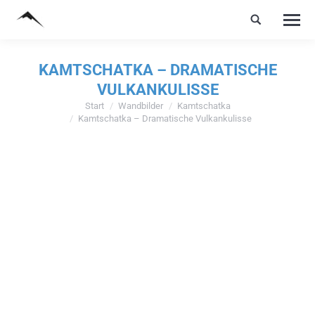
KAMTSCHATKA – DRAMATISCHE
VULKANKULISSE
Start
Wandbilder
Kamtschatka
Sie befinden sich hier:
Kamtschatka – Dramatische Vulkankulisse