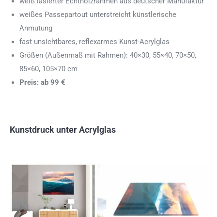
weiß lasierter Echtholzrahmen aus deutscher Manufaktur
weißes Passepartout unterstreicht künstlerische
Anmutung
fast unsichtbares, reflexarmes Kunst-Acrylglas
Größen (Außenmaß mit Rahmen): 40×30, 55×40, 70×50,
85×60, 105×70 cm
Preis: ab 99 €
Kunstdruck unter Acrylglas