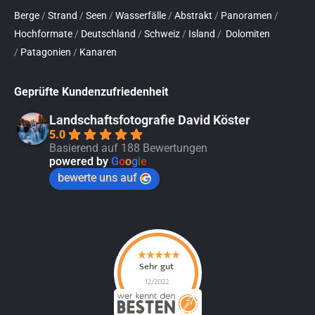
Berge
/
Strand
/
Seen
/
Wasserfälle
/
Abstrakt
/
Panoramen
/
Hochformate
/
Deutschland
/
Schweiz
/
Island
/
Dolomiten
/
Patagonien
/
Kanaren
Geprüfte Kundenzufriedenheit
Landschaftsfotografie David Köster
5.0
Basierend auf 188 Bewertungen
powered by
G
o
o
g
l
e
bewerte uns auf