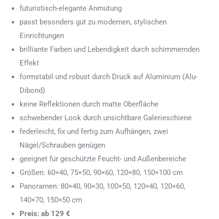
futuristisch-elegante Anmutung
passt besonders gut zu modernen, stylischen
Einrichtungen
brilliante Farben und Lebendigkeit durch schimmernden
Effekt
formstabil und robust durch Druck auf Aluminium (Alu-
Dibond)
keine Reflektionen durch matte Oberfläche
schwebender Look durch unsichtbare Galerieschiene
federleicht, fix und fertig zum Aufhängen, zwei
Nägel/Schrauben genügen
geeignet für geschützte Feucht- und Außenbereiche
Größen: 60×40, 75×50, 90×60, 120×80, 150×100 cm
Panoramen: 80×40, 90×30, 100×50, 120×40, 120×60,
140×70, 150×50 cm
Preis: ab 129 €