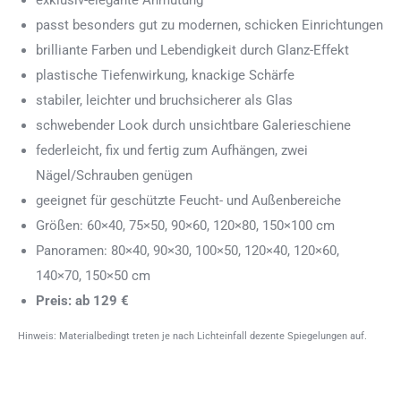
passt besonders gut zu modernen, schicken Einrichtungen
brilliante Farben und Lebendigkeit durch Glanz-Effekt
plastische Tiefenwirkung, knackige Schärfe
stabiler, leichter und bruchsicherer als Glas
schwebender Look durch unsichtbare Galerieschiene
federleicht, fix und fertig zum Aufhängen, zwei
Nägel/Schrauben genügen
geeignet für geschützte Feucht- und Außenbereiche
Größen: 60×40, 75×50, 90×60, 120×80, 150×100 cm
Panoramen: 80×40, 90×30, 100×50, 120×40, 120×60,
140×70, 150×50 cm
Preis: ab 129 €
Hinweis: Materialbedingt treten je nach Lichteinfall dezente Spiegelungen auf.