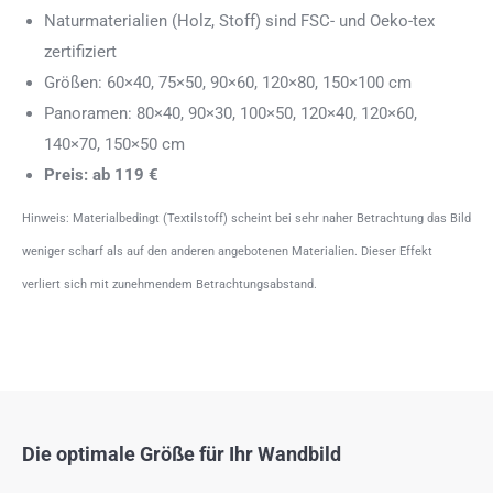
Naturmaterialien (Holz, Stoff) sind FSC- und Oeko-tex
zertifiziert
Größen: 60×40, 75×50, 90×60, 120×80, 150×100 cm
Panoramen: 80×40, 90×30, 100×50, 120×40, 120×60,
140×70, 150×50 cm
Preis: ab 119 €
Hinweis: Materialbedingt (Textilstoff) scheint bei sehr naher Betrachtung das Bild
weniger scharf als auf den anderen angebotenen Materialien. Dieser Effekt
verliert sich mit zunehmendem Betrachtungsabstand.
Die optimale Größe für Ihr Wandbild