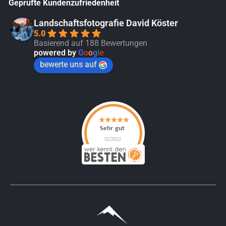
Geprüfte Kundenzufriedenheit
Landschaftsfotografie David Köster
5.0
Basierend auf 188 Bewertungen
powered by
G
o
o
g
l
e
bewerte uns auf