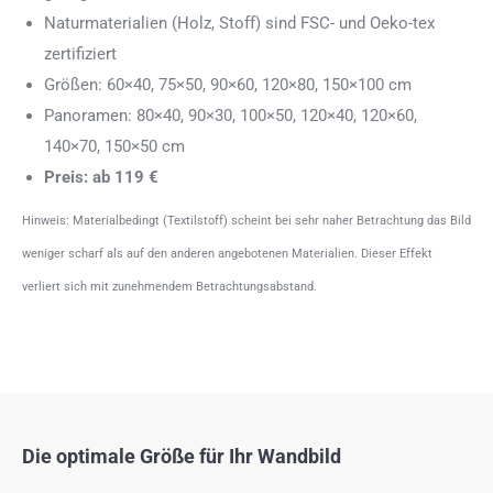
Naturmaterialien (Holz, Stoff) sind FSC- und Oeko-tex
zertifiziert
Größen: 60×40, 75×50, 90×60, 120×80, 150×100 cm
Panoramen: 80×40, 90×30, 100×50, 120×40, 120×60,
140×70, 150×50 cm
Preis: ab 119 €
Hinweis: Materialbedingt (Textilstoff) scheint bei sehr naher Betrachtung das Bild
weniger scharf als auf den anderen angebotenen Materialien. Dieser Effekt
verliert sich mit zunehmendem Betrachtungsabstand.
Die optimale Größe für Ihr Wandbild