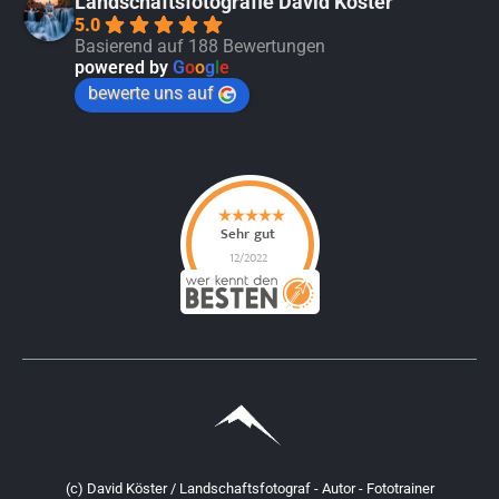
Landschaftsfotografie David Köster
5.0
Basierend auf 188 Bewertungen
powered by
G
o
o
g
l
e
bewerte uns auf
(c) David Köster / Landschaftsfotograf - Autor - Fototrainer