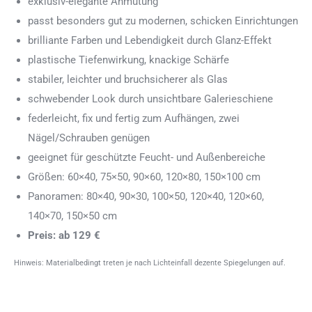
exklusiv-elegante Anmutung
passt besonders gut zu modernen, schicken Einrichtungen
brilliante Farben und Lebendigkeit durch Glanz-Effekt
plastische Tiefenwirkung, knackige Schärfe
stabiler, leichter und bruchsicherer als Glas
schwebender Look durch unsichtbare Galerieschiene
federleicht, fix und fertig zum Aufhängen, zwei
Nägel/Schrauben genügen
geeignet für geschützte Feucht- und Außenbereiche
Größen: 60×40, 75×50, 90×60, 120×80, 150×100 cm
Panoramen: 80×40, 90×30, 100×50, 120×40, 120×60,
140×70, 150×50 cm
Preis: ab 129 €
Hinweis: Materialbedingt treten je nach Lichteinfall dezente Spiegelungen auf.