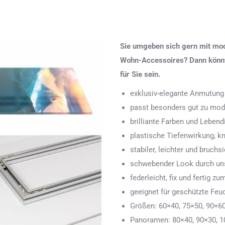
Sie umgeben sich gern mit mod
Wohn-Accessoires? Dann könnte
für Sie sein.
exklusiv-elegante Anmutung
passt besonders gut zu mod
brilliante Farben und Lebend
plastische Tiefenwirkung, k
stabiler, leichter und bruchs
schwebender Look durch uns
federleicht, fix und fertig
geeignet für geschützte Feu
Größen: 60×40, 75×50, 90×6
Panoramen: 80×40, 90×30, 1