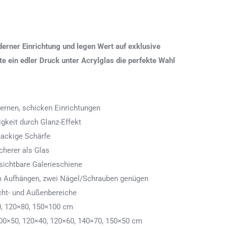
erner Einrichtung und legen Wert auf exklusive
 ein edler Druck unter Acrylglas die perfekte Wahl
ernen, schicken Einrichtungen
igkeit durch Glanz-Effekt
nackige Schärfe
icherer als Glas
ichtbare Galerieschiene
 zum Aufhängen, zwei Nägel/Schrauben genügen
cht- und Außenbereiche
0, 120×80, 150×100 cm
00×50, 120×40, 120×60, 140×70, 150×50 cm