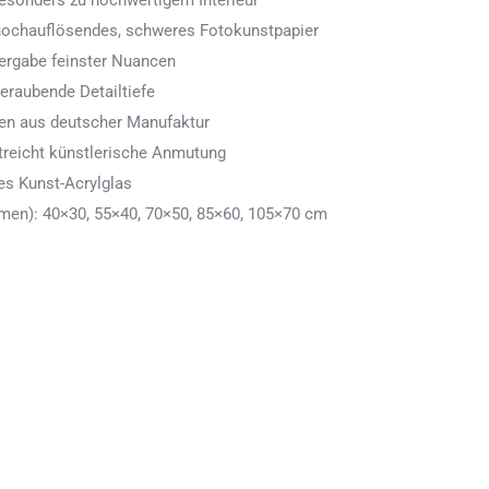
 besonders zu hochwertigem Interieur
 hochauflösendes, schweres Fotokunstpapier
ergabe feinster Nuancen
eraubende Detailtiefe
men aus deutscher Manufaktur
treicht künstlerische Anmutung
es Kunst-Acrylglas
en): 40×30, 55×40, 70×50, 85×60, 105×70 cm