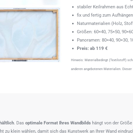
stabiler Keilrahmen aus Echth
fix und fertig zum Aufhänge
Naturmaterialien (Holz, Stoff
Größen: 60×40, 75×50, 90×6
Panoramen: 80×40, 90×30, 1
Preis: ab 119 €
Hinweis: Materialbedingt (Textilstoff) sc
anderen angebotenen Materialien. Dieser
ältlich
. Das
optimale Format
Ihres Wandbilds
hängt von der Größe 
icht zu klein wählen, damit sich das Kunstwerk an Ihrer Wand eindruc