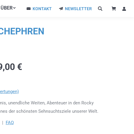
ÜBER
ÜBER
KONTAKT
NEWSLETTER
KONTAKT
NEWSLETTER
 CHEPHREN
9,00
€
ertungen)
is, unendliche Weiten, Abenteuer in den Rocky
ines der schönsten Sehnsuchtsziele unserer Welt.
|
FAQ