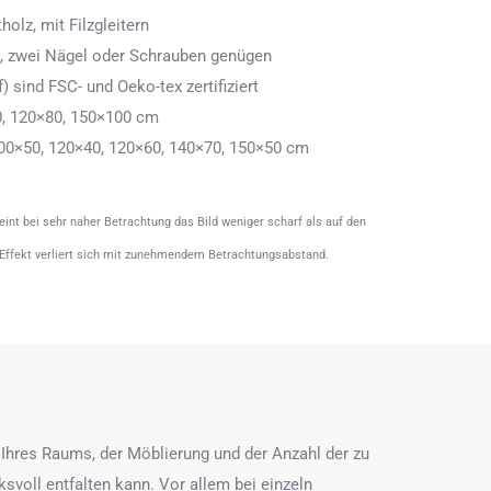
olz, mit Filzgleitern
n, zwei Nägel oder Schrauben genügen
) sind FSC- und Oeko-tex zertifiziert
0, 120×80, 150×100 cm
00×50, 120×40, 120×60, 140×70, 150×50 cm
heint bei sehr naher Betrachtung das Bild weniger scharf als auf den
 Effekt verliert sich mit zunehmendem Betrachtungsabstand.
Ihres Raums, der Möblierung und der Anzahl der zu
ksvoll entfalten kann. Vor allem bei einzeln