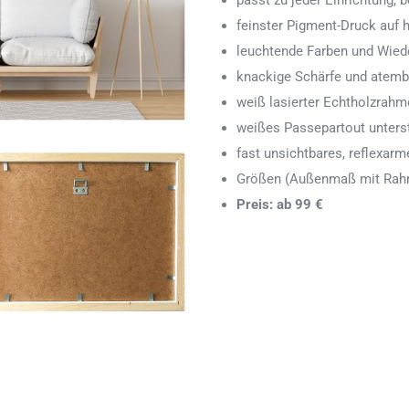
passt zu jeder Einrichtung,
feinster Pigment-Druck auf
leuchtende Farben und Wied
knackige Schärfe und atemb
weiß lasierter Echtholzrah
weißes Passepartout unters
fast unsichtbares, reflexarm
Größen (Außenmaß mit Rahm
Preis: ab 99 €