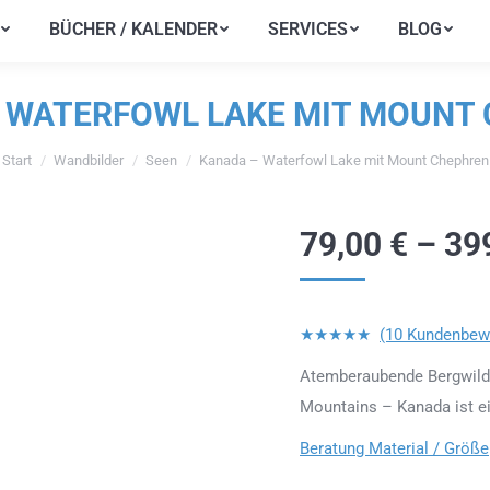
BÜCHER / KALENDER
SERVICES
BLOG
BÜCHER / KALENDER
SERVICES
BLOG
 WATERFOWL LAKE MIT MOUNT
Start
Wandbilder
Seen
Kanada – Waterfowl Lake mit Mount Chephren
ie befinden sich hier:
79,00
€
–
39
★★★★★
(10 Kundenbew
Atemberaubende Bergwildn
Mountains – Kanada ist e
Beratung Material / Größe