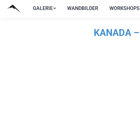
GALERIE
WANDBILDER
WORKSHOPS
GALERIE
WANDBILDER
WORKSHOPS
KANADA –
S