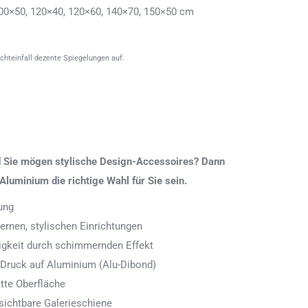
00×50, 120×40, 120×60, 140×70, 150×50 cm
ichteinfall dezente Spiegelungen auf.
nd Sie mögen stylische Design-Accessoires? Dann
Aluminium die richtige Wahl für Sie sein.
ung
rnen, stylischen Einrichtungen
digkeit durch schimmernden Effekt
 Druck auf Aluminium (Alu-Dibond)
tte Oberfläche
ichtbare Galerieschiene