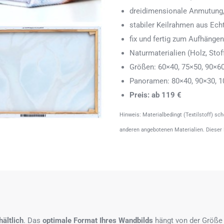
dreidimensionale Anmutung,
stabiler Keilrahmen aus Echth
fix und fertig zum Aufhänge
Naturmaterialien (Holz, Stoff
Größen: 60×40, 75×50, 90×6
Panoramen: 80×40, 90×30, 1
Preis: ab 119 €
Hinweis: Materialbedingt (Textilstoff) sc
anderen angebotenen Materialien. Dieser
ältlich
. Das
optimale Format
Ihres Wandbilds
hängt von der Größe 