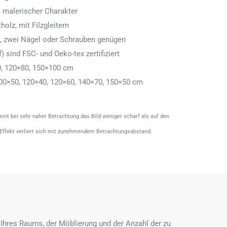
 malerischer Charakter
olz, mit Filzgleitern
n, zwei Nägel oder Schrauben genügen
) sind FSC- und Oeko-tex zertifiziert
0, 120×80, 150×100 cm
00×50, 120×40, 120×60, 140×70, 150×50 cm
heint bei sehr naher Betrachtung das Bild weniger scharf als auf den
 Effekt verliert sich mit zunehmendem Betrachtungsabstand.
Ihres Raums, der Möblierung und der Anzahl der zu