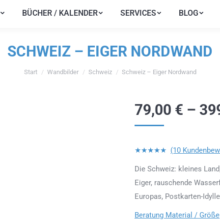
BÜCHER / KALENDER
SERVICES
BLOG
BÜCHER / KALENDER
SERVICES
BLOG
SCHWEIZ – EIGER NORDWAND
Start
Wandbilder
Schweiz
Schweiz – Eiger Nordwand
Sie befinden sich hier:
79,00
€
–
39
★★★★★
(10 Kundenbew
Die Schweiz: kleines Land
Eiger, rauschende Wasserf
Europas, Postkarten-Idyll
Beratung Material / Größe