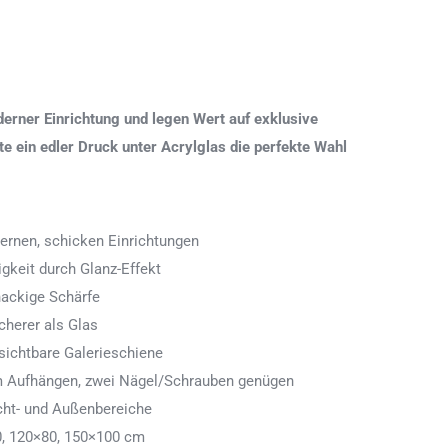
erner Einrichtung und legen Wert auf exklusive
 ein edler Druck unter Acrylglas die perfekte Wahl
ernen, schicken Einrichtungen
igkeit durch Glanz-Effekt
nackige Schärfe
icherer als Glas
ichtbare Galerieschiene
 zum Aufhängen, zwei Nägel/Schrauben genügen
cht- und Außenbereiche
0, 120×80, 150×100 cm