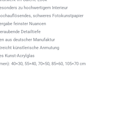
 besonders zu hochwertigem Interieur
 hochauflösendes, schweres Fotokunstpapier
ergabe feinster Nuancen
eraubende Detailtiefe
men aus deutscher Manufaktur
treicht künstlerische Anmutung
es Kunst-Acrylglas
en): 40×30, 55×40, 70×50, 85×60, 105×70 cm