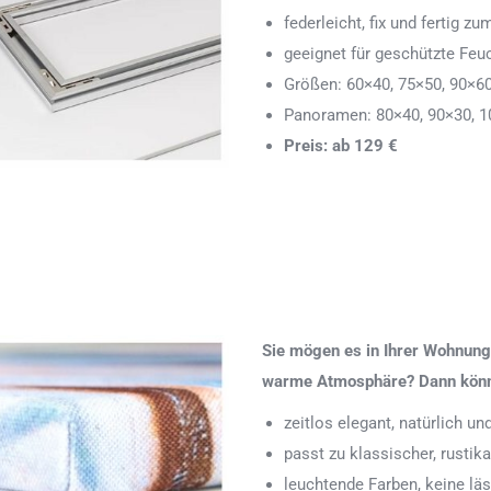
federleicht, fix und fertig
geeignet für geschützte Feu
Größen: 60×40, 75×50, 90×6
Panoramen: 80×40, 90×30, 1
Preis: ab 129 €
Sie mögen es in Ihrer Wohnung 
warme Atmosphäre? Dann könnte
zeitlos elegant, natürlich u
passt zu klassischer, rustik
leuchtende Farben, keine läs