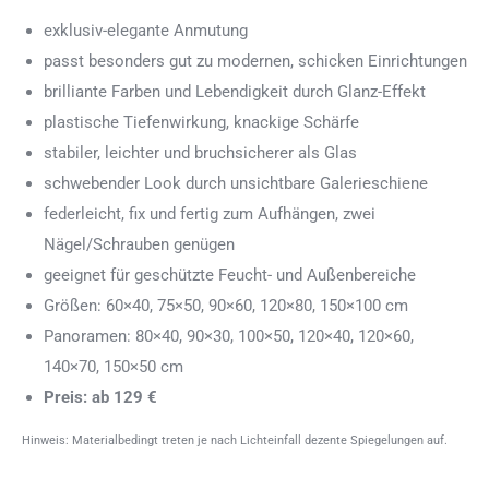
exklusiv-elegante Anmutung
passt besonders gut zu modernen, schicken Einrichtungen
brilliante Farben und Lebendigkeit durch Glanz-Effekt
plastische Tiefenwirkung, knackige Schärfe
stabiler, leichter und bruchsicherer als Glas
schwebender Look durch unsichtbare Galerieschiene
federleicht, fix und fertig zum Aufhängen, zwei
Nägel/Schrauben genügen
geeignet für geschützte Feucht- und Außenbereiche
Größen: 60×40, 75×50, 90×60, 120×80, 150×100 cm
Panoramen: 80×40, 90×30, 100×50, 120×40, 120×60,
140×70, 150×50 cm
Preis: ab 129 €
Hinweis: Materialbedingt treten je nach Lichteinfall dezente Spiegelungen auf.