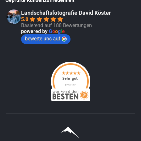
Geprüfte Kundenzufriedenheit
Landschaftsfotografie David Köster
5.0
Basierend auf 188 Bewertungen
powered by
G
o
o
g
l
e
bewerte uns auf