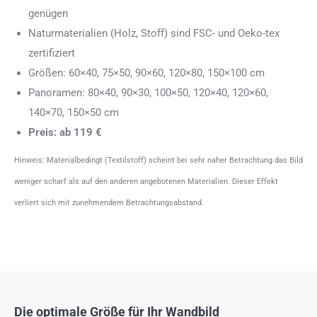
genügen
Naturmaterialien (Holz, Stoff) sind FSC- und Oeko-tex
zertifiziert
Größen: 60×40, 75×50, 90×60, 120×80, 150×100 cm
Panoramen: 80×40, 90×30, 100×50, 120×40, 120×60,
140×70, 150×50 cm
Preis: ab 119 €
Hinweis: Materialbedingt (Textilstoff) scheint bei sehr naher Betrachtung das Bild
weniger scharf als auf den anderen angebotenen Materialien. Dieser Effekt
verliert sich mit zunehmendem Betrachtungsabstand.
Die optimale Größe für Ihr Wandbild