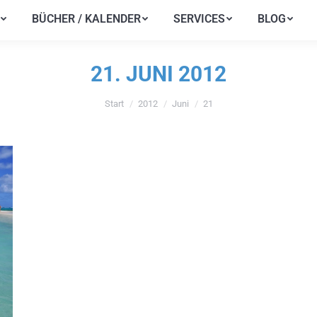
BÜCHER / KALENDER
SERVICES
BLOG
BÜCHER / KALENDER
SERVICES
BLOG
21. JUNI 2012
Start
2012
Juni
21
Sie befinden sich hier: