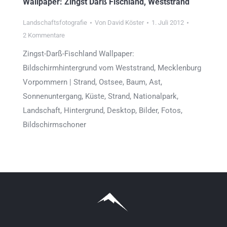
Wallpaper: Zingst Darß Fischland, Weststrand
Landschaftsfotografie
Von
David Köster
1. Juli 2012
2 Kommentare
Zingst-Darß-Fischland Wallpaper:
Bildschirmhintergrund vom Weststrand, Mecklenburg
Vorpommern | Strand, Ostsee, Baum, Ast,
Sonnenuntergang, Küste, Strand, Nationalpark,
Landschaft, Hintergrund, Desktop, Bilder, Fotos,
Bildschirmschoner