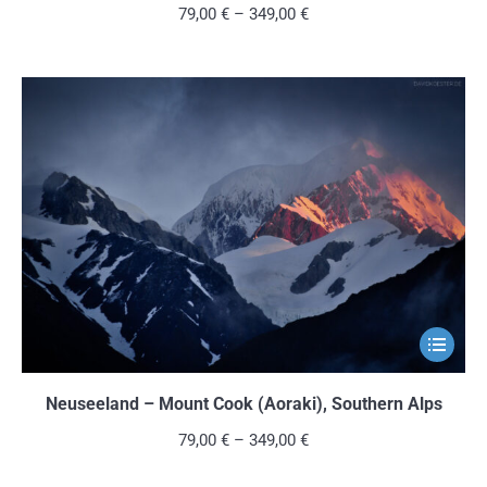
mehrere
79,00
€
–
349,00
€
Variante
auf.
Die
Optionen
können
auf
der
Produkts
gewählt
werden
Dieses
Produkt
weist
Neuseeland – Mount Cook (Aoraki), Southern Alps
mehrere
79,00
€
–
349,00
€
Variante