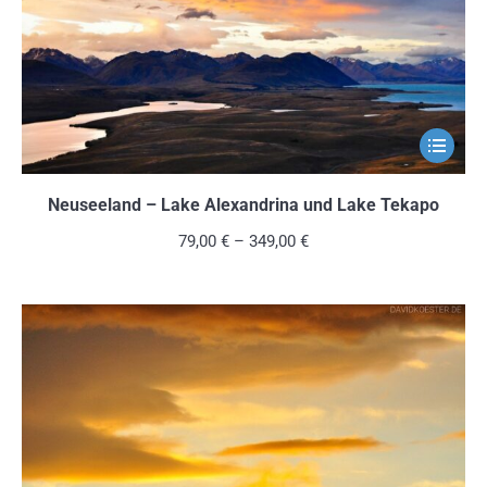
der
Produkts
gewählt
werden
Dieses
Produkt
weist
Neuseeland – Lake Alexandrina und Lake Tekapo
mehrere
79,00
€
–
349,00
€
Variante
auf.
Die
Optionen
können
auf
der
Produkts