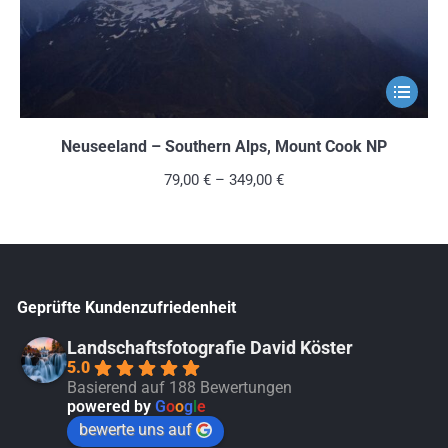
Dieses
Produkt
weist
Neuseeland – Southern Alps, Mount Cook NP
mehrere
79,00
€
–
349,00
€
Variante
auf.
Die
Optionen
Geprüfte Kundenzufriedenheit
können
auf
Landschaftsfotografie David Köster
5.0
der
Basierend auf 188 Bewertungen
Produkts
powered by
G
o
o
g
l
e
gewählt
bewerte uns auf