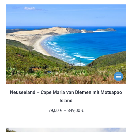
auf.
Die
Optionen
können
auf
der
Produkts
gewählt
werden
Dieses
Produkt
weist
Neuseeland – Cape Maria van Diemen mit Motuapao
mehrere
Island
Variante
79,00
€
–
349,00
€
auf.
Die