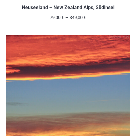
weist
Neuseeland – New Zealand Alps, Südinsel
mehrere
79,00
€
–
349,00
€
Variante
auf.
Die
Optionen
können
auf
der
Produkts
gewählt
werden