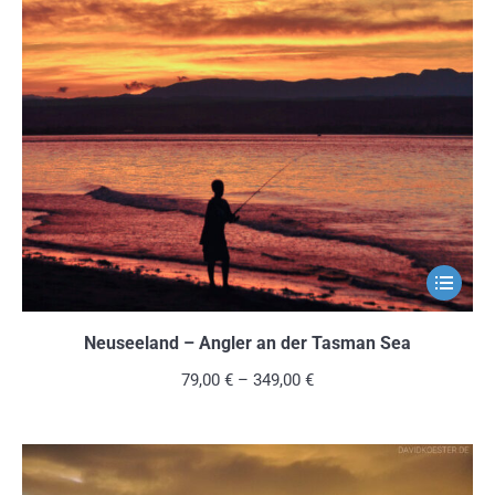
Dieses
Produkt
weist
Neuseeland – Angler an der Tasman Sea
mehrere
79,00
€
–
349,00
€
Variante
auf.
Die