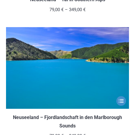
mehrere
79,00
€
–
349,00
€
Variante
auf.
Die
Optionen
können
auf
der
Produkts
gewählt
werden
Dieses
Produkt
weist
Neuseeland – Fjordlandschaft in den Marlborough
mehrere
Sounds
Variante