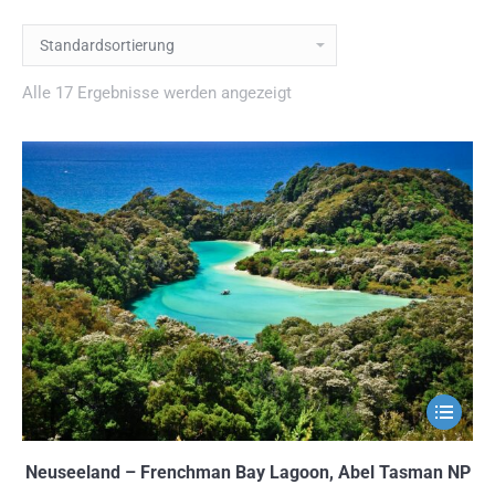
Alle 17 Ergebnisse werden angezeigt
Dieses
Produkt
weist
Neuseeland – Frenchman Bay Lagoon, Abel Tasman NP