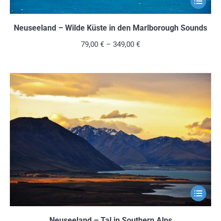
Produkt
weist
Neuseeland – Wilde Küste in den Marlborough Sounds
mehrere
79,00
€
–
349,00
€
Variante
auf.
Die
Optionen
können
auf
der
Produkts
gewählt
werden
Dieses
Produkt
weist
Neuseeland – Tal in Southern Alps