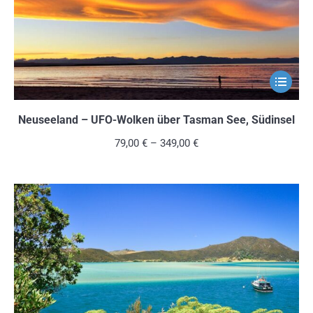
der
Produkts
gewählt
werden
Dieses
Produkt
weist
Neuseeland – UFO-Wolken über Tasman See, Südinsel
mehrere
79,00
€
–
349,00
€
Variante
auf.
Die
Optionen
können
auf
der
Produkts