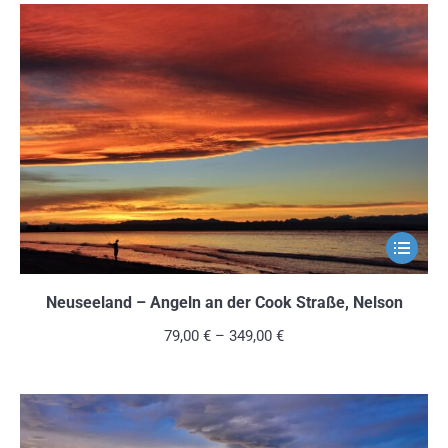
Die
Optionen
können
auf
der
Produkts
gewählt
werden
Dieses
Produkt
weist
Neuseeland – Angeln an der Cook Straße, Nelson
mehrere
79,00
€
–
349,00
€
Variante
auf.
Die
Optionen