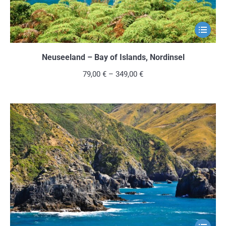
gewählt
werden
Dieses
Produkt
weist
Neuseeland – Bay of Islands, Nordinsel
mehrere
79,00
€
–
349,00
€
Variante
auf.
Die
Optionen
können
auf
der
Produkts
gewählt
werden
Dieses