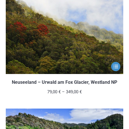
Optionen
können
auf
der
Produkts
gewählt
werden
Dieses
Produkt
weist
Neuseeland – Urwald am Fox Glacier, Westland NP
mehrere
79,00
€
–
349,00
€
Variante
auf.
Die
Optionen