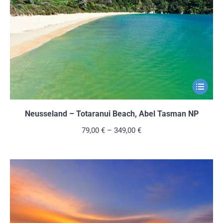
können
auf
der
Produkts
gewählt
werden
Dieses
Produkt
weist
Neusseland – Totaranui Beach, Abel Tasman NP
mehrere
79,00
€
–
349,00
€
Variante
auf.
Die
Optionen
können
auf