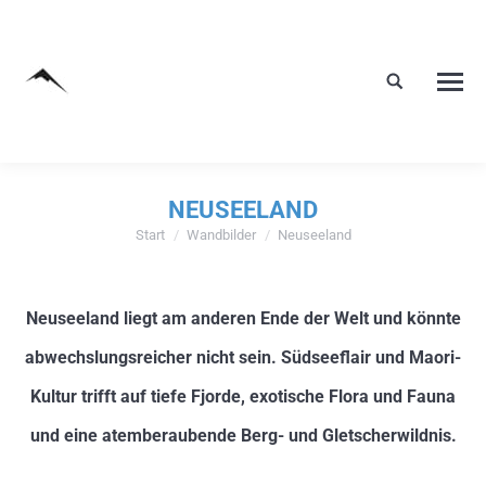
NEUSEELAND
Start
Wandbilder
Neuseeland
Sie befinden sich hier:
Neuseeland liegt am anderen Ende der Welt und könnte
abwechslungsreicher nicht sein. Südseeflair und Maori-
Kultur trifft auf tiefe Fjorde, exotische Flora und Fauna
und eine atemberaubende Berg- und Gletscherwildnis.