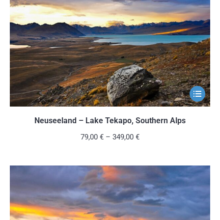
können
auf
der
Produkts
gewählt
werden
Dieses
Produkt
weist
Neuseeland – Lake Tekapo, Southern Alps
mehrere
79,00
€
–
349,00
€
Variante
auf.
Die
Optionen
können
auf