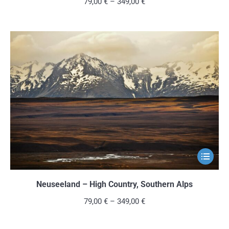
79,00
€
–
349,00
€
auf.
Die
Optionen
können
auf
der
Produkts
gewählt
werden
Dieses
Produkt
weist
Neuseeland – High Country, Southern Alps
mehrere
79,00
€
–
349,00
€
Variante
auf.