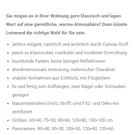
Sie mögen es in Ihrer Wohnung gern klassisch und legen
Wert auf eine gemütliche, warme Atmosphäre? Dann könnte
Leinwand die richtige Wahl für Sie sein.
zeitlos elegant, natürlich und wohnlich durch Canvas-Stoff
passt zu klassischer, rustikaler und moderner Einrichtung
leuchtende Farben, keine lästigen Reflektionen
dreidimensionale Anmutung, malerischer Charakter
stabiler Keilrahmen aus Echtholz, mit Filzgleitern
fix und fertig zum Aufhängen, zwei Nägel oder Schrauben
genügen
Naturmaterialien (Holz, Stoff) sind FSC- und Oeko-tex
zertifiziert
Größen: 60×40, 75×50, 90×60, 120×80, 150×100 cm
Panoramen: 80×40, 90×30, 100×50, 120×40, 120×60,