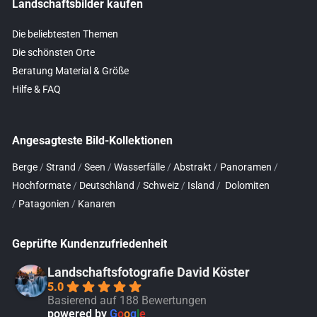
Landschaftsbilder kaufen
Die beliebtesten Themen
Die schönsten Orte
Beratung Material & Größe
Hilfe & FAQ
Angesagteste Bild-Kollektionen
Berge
/
Strand
/
Seen
/
Wasserfälle
/
Abstrakt
/
Panoramen
/
Hochformate
/
Deutschland
/
Schweiz
/
Island
/
Dolomiten
/
Patagonien
/
Kanaren
Geprüfte Kundenzufriedenheit
Landschaftsfotografie David Köster
5.0
Basierend auf 188 Bewertungen
powered by
G
o
o
g
l
e