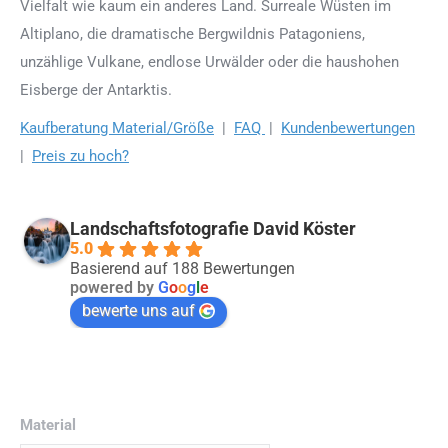
Vielfalt wie kaum ein anderes Land. Surreale Wüsten im
Altiplano, die dramatische Bergwildnis Patagoniens,
unzählige Vulkane, endlose Urwälder oder die haushohen
Eisberge der Antarktis.
Kaufberatung Material/Größe
|
FAQ
|
Kundenbewertungen
|
Preis zu hoch?
Landschaftsfotografie David Köster
5.0
Basierend auf 188 Bewertungen
powered by
G
o
o
g
l
e
bewerte uns auf
Material