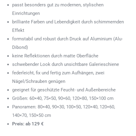
passt besonders gut zu modernen, stylischen
Einrichtungen
brilliante Farben und Lebendigkeit durch schimmernden
Effekt
formstabil und robust durch Druck auf Aluminium (Alu-
Dibond)
keine Reflektionen durch matte Oberfläche
schwebender Look durch unsichtbare Galerieschiene
federleicht, fix und fertig zum Aufhängen, zwei
Nägel/Schrauben genügen
geeignet für geschützte Feucht- und Außenbereiche
Größen: 60×40, 75×50, 90×60, 120×80, 150×100 cm
Panoramen: 80×40, 90×30, 100×50, 120×40, 120×60,
140×70, 150×50 cm
Preis: ab 129 €