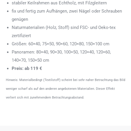
stabiler Keilrahmen aus Echtholz, mit Filzgleitern
fix und fertig zum Aufhängen, zwei Nägel oder Schrauben
genügen
Naturmaterialien (Holz, Stoff) sind FSC- und Oeko-tex
zertifiziert
Größen: 60×40, 75×50, 90×60, 120×80, 150×100 cm
Panoramen: 80×40, 90×30, 100×50, 120×40, 120×60,
140×70, 150×50 cm
Preis: ab 119 €
Hinweis: Materialbedingt (Textilstoff) scheint bei sehr naher Betrachtung das Bild
weniger scharf als auf den anderen angebotenen Materialien. Dieser Effekt
verliert sich mit zunehmendem Betrachtungsabstand.