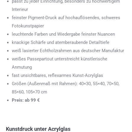
passt zu jeder Einrichtung, besonders zu hochwertigem
Interieur
feinster Pigment-Druck auf hochauflösendes, schweres
Fotokunstpapier
leuchtende Farben und Wiedergabe feinster Nuancen
knackige Schärfe und atemberaubende Detailtiefe
weiß lasierter Echtholzrahmen aus deutscher Manufaktur
weißes Passepartout unterstreicht künstlerische
Anmutung
fast unsichtbares, reflexarmes Kunst-Acrylglas
Größen (Außenmaß mit Rahmen): 40×30, 55×40, 70×50,
85×60, 105×70 cm
Preis: ab 99 €
Kunstdruck unter Acrylglas