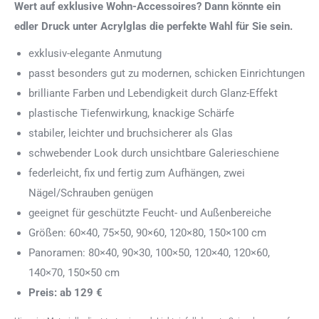
Wert auf exklusive Wohn-Accessoires? Dann könnte ein
edler Druck unter Acrylglas die perfekte Wahl für Sie sein.
exklusiv-elegante Anmutung
passt besonders gut zu modernen, schicken Einrichtungen
brilliante Farben und Lebendigkeit durch Glanz-Effekt
plastische Tiefenwirkung, knackige Schärfe
stabiler, leichter und bruchsicherer als Glas
schwebender Look durch unsichtbare Galerieschiene
federleicht, fix und fertig zum Aufhängen, zwei
Nägel/Schrauben genügen
geeignet für geschützte Feucht- und Außenbereiche
Größen: 60×40, 75×50, 90×60, 120×80, 150×100 cm
Panoramen: 80×40, 90×30, 100×50, 120×40, 120×60,
140×70, 150×50 cm
Preis: ab 129 €