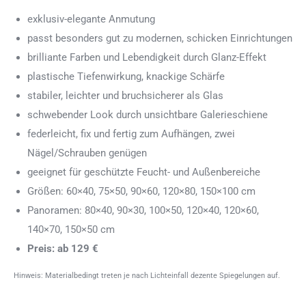
exklusiv-elegante Anmutung
passt besonders gut zu modernen, schicken Einrichtungen
brilliante Farben und Lebendigkeit durch Glanz-Effekt
plastische Tiefenwirkung, knackige Schärfe
stabiler, leichter und bruchsicherer als Glas
schwebender Look durch unsichtbare Galerieschiene
federleicht, fix und fertig zum Aufhängen, zwei
Nägel/Schrauben genügen
geeignet für geschützte Feucht- und Außenbereiche
Größen: 60×40, 75×50, 90×60, 120×80, 150×100 cm
Panoramen: 80×40, 90×30, 100×50, 120×40, 120×60,
140×70, 150×50 cm
Preis: ab 129 €
Hinweis: Materialbedingt treten je nach Lichteinfall dezente Spiegelungen auf.