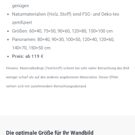
genügen
Naturmaterialien (Holz, Stoff) sind FSC- und Oeko-tex
zertifiziert
Größen: 60×40, 75×50, 90×60, 120×80, 150×100 cm
Panoramen: 80×40, 90×30, 100×50, 120×40, 120×60,
140×70, 150×50 cm
Preis: ab 119 €
Hinweis: Materialbedingt (Textilstoff) scheint bei sehr naher Betrachtung das Bild
weniger scharf als auf den anderen angebotenen Materialien. Dieser Effekt
verliert sich mit zunehmendem Betrachtungsabstand.
Die optimale Größe für Ihr Wandbild