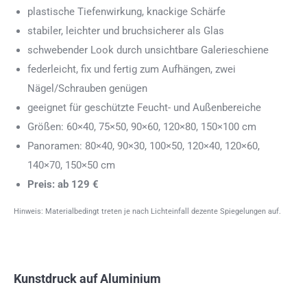
plastische Tiefenwirkung, knackige Schärfe
stabiler, leichter und bruchsicherer als Glas
schwebender Look durch unsichtbare Galerieschiene
federleicht, fix und fertig zum Aufhängen, zwei
Nägel/Schrauben genügen
geeignet für geschützte Feucht- und Außenbereiche
Größen: 60×40, 75×50, 90×60, 120×80, 150×100 cm
Panoramen: 80×40, 90×30, 100×50, 120×40, 120×60,
140×70, 150×50 cm
Preis: ab 129 €
Hinweis: Materialbedingt treten je nach Lichteinfall dezente Spiegelungen auf.
Kunstdruck auf Aluminium