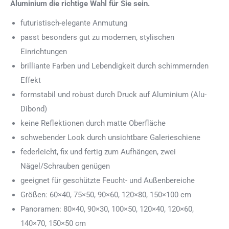
Aluminium die richtige Wahl für Sie sein.
futuristisch-elegante Anmutung
passt besonders gut zu modernen, stylischen
Einrichtungen
brilliante Farben und Lebendigkeit durch schimmernden
Effekt
formstabil und robust durch Druck auf Aluminium (Alu-
Dibond)
keine Reflektionen durch matte Oberfläche
schwebender Look durch unsichtbare Galerieschiene
federleicht, fix und fertig zum Aufhängen, zwei
Nägel/Schrauben genügen
geeignet für geschützte Feucht- und Außenbereiche
Größen: 60×40, 75×50, 90×60, 120×80, 150×100 cm
Panoramen: 80×40, 90×30, 100×50, 120×40, 120×60,
140×70, 150×50 cm