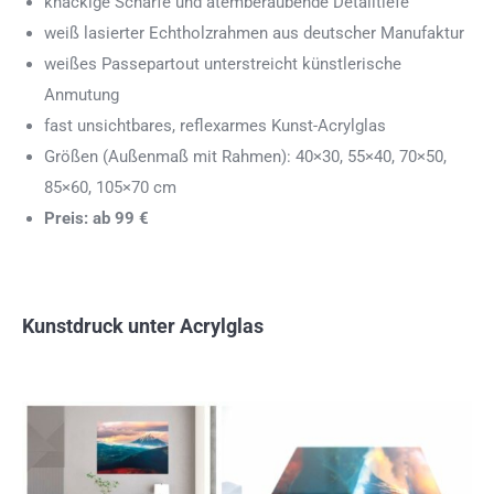
knackige Schärfe und atemberaubende Detailtiefe
weiß lasierter Echtholzrahmen aus deutscher Manufaktur
weißes Passepartout unterstreicht künstlerische
Anmutung
fast unsichtbares, reflexarmes Kunst-Acrylglas
Größen (Außenmaß mit Rahmen): 40×30, 55×40, 70×50,
85×60, 105×70 cm
Preis: ab 99 €
Kunstdruck unter Acrylglas