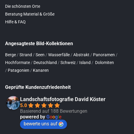
Die schönsten Orte
Beratung Material & Größe
Hilfe & FAQ
Angesagteste Bild-Kollektionen
Berge
/
Strand
/
Seen
/
Wasserfälle
/
Abstrakt
/
Panoramen
/
Hochformate
/
Deutschland
/
Schweiz
/
Island
/
Dolomiten
/
Patagonien
/
Kanaren
Geprüfte Kundenzufriedenheit
Landschaftsfotografie David Köster
5.0
Basierend auf 188 Bewertungen
powered by
G
o
o
g
l
e
bewerte uns auf