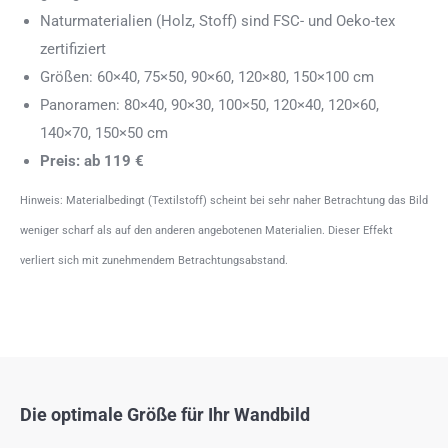
Naturmaterialien (Holz, Stoff) sind FSC- und Oeko-tex
zertifiziert
Größen: 60×40, 75×50, 90×60, 120×80, 150×100 cm
Panoramen: 80×40, 90×30, 100×50, 120×40, 120×60,
140×70, 150×50 cm
Preis: ab 119 €
Hinweis: Materialbedingt (Textilstoff) scheint bei sehr naher Betrachtung das Bild
weniger scharf als auf den anderen angebotenen Materialien. Dieser Effekt
verliert sich mit zunehmendem Betrachtungsabstand.
Die optimale Größe für Ihr Wandbild