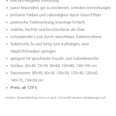
exklusiv-elegante Anmutung
passt besonders gut zu modernen, schicken Einrichtungen
brilliante Farben und Lebendigkeit durch Glanz-Effekt
plastische Tiefenwirkung, knackige Schärfe
stabiler, leichter und bruchsicherer als Glas
schwebender Look durch unsichtbare Galerieschiene
federleicht, fix und fertig zum Aufhängen, zwei
Nägel/Schrauben genügen
geeignet für geschützte Feucht- und Außenbereiche
Größen: 60×40, 75×50, 90×60, 120×80, 150×100 cm
Panoramen: 80×40, 90×30, 100×50, 120×40, 120×60,
140×70, 150×50 cm
Preis: ab 129 €
Hinweis: Materialbedingt treten je nach Lichteinfall dezente Spiegelungen auf.