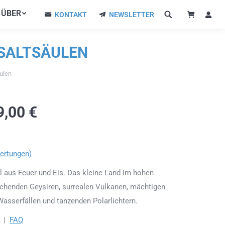
ÜBER
ÜBER
KONTAKT
NEWSLETTER
KONTAKT
NEWSLETTER
ASALTSÄULEN
ulen
9,00
€
ertungen)
el aus Feuer und Eis. Das kleine Land im hohen
uchenden Geysiren, surrealen Vulkanen, mächtigen
asserfällen und tanzenden Polarlichtern.
|
FAQ