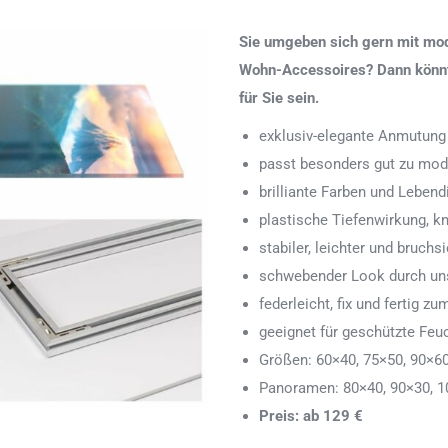
Sie umgeben sich gern mit mod
Wohn-Accessoires? Dann könnte
für Sie sein.
exklusiv-elegante Anmutung
passt besonders gut zu mod
brilliante Farben und Lebend
plastische Tiefenwirkung, k
stabiler, leichter und bruchs
schwebender Look durch uns
federleicht, fix und fertig
geeignet für geschützte Feu
Größen: 60×40, 75×50, 90×6
Panoramen: 80×40, 90×30, 1
Preis: ab 129 €