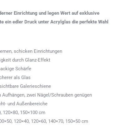
erner Einrichtung und legen Wert auf exklusive
 ein edler Druck unter Acrylglas die perfekte Wahl
ernen, schicken Einrichtungen
igkeit durch Glanz-Effekt
nackige Schärfe
icherer als Glas
ichtbare Galerieschiene
 zum Aufhängen, zwei Nägel/Schrauben genügen
cht- und Außenbereiche
0, 120×80, 150×100 cm
00×50, 120×40, 120×60, 140×70, 150×50 cm