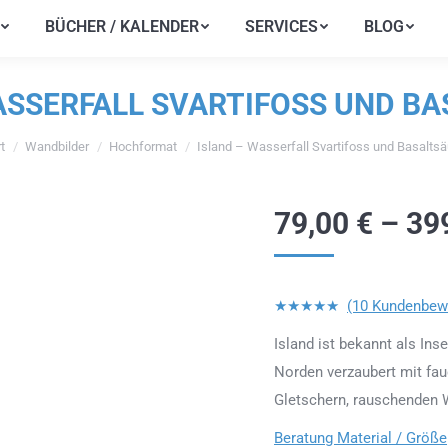
BÜCHER / KALENDER
SERVICES
BLOG
BÜCHER / KALENDER
SERVICES
BLOG
ASSERFALL SVARTIFOSS UND B
t
Wandbilder
Hochformat
Island – Wasserfall Svartifoss und Basaltsä
efinden sich hier:
79,00
€
–
39
★★★★★
(10 Kundenbew
Island ist bekannt als Ins
Norden verzaubert mit fa
Gletschern, rauschenden W
Beratung Material / Größe