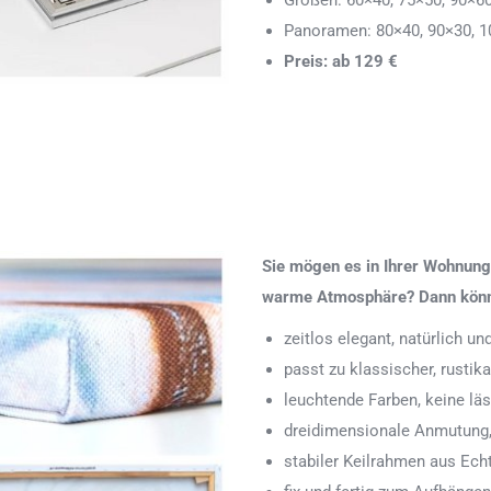
Größen: 60×40, 75×50, 90×6
Panoramen: 80×40, 90×30, 1
Preis: ab 129 €
Sie mögen es in Ihrer Wohnung 
warme Atmosphäre? Dann könnte
zeitlos elegant, natürlich u
passt zu klassischer, rustik
leuchtende Farben, keine läs
dreidimensionale Anmutung,
stabiler Keilrahmen aus Echth