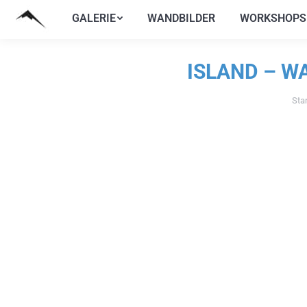
GALERIE
WANDBILDER
WORKSHOPS
GALERIE
WANDBILDER
WORKSHOPS
ISLAND – W
Star
Sie b