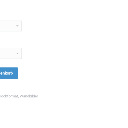
renkorb
Hochformat
,
Wandbilder