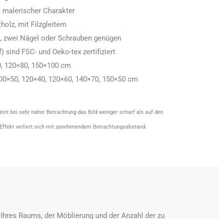
 malerischer Charakter
olz, mit Filzgleitern
n, zwei Nägel oder Schrauben genügen
) sind FSC- und Oeko-tex zertifiziert
0, 120×80, 150×100 cm
00×50, 120×40, 120×60, 140×70, 150×50 cm
heint bei sehr naher Betrachtung das Bild weniger scharf als auf den
 Effekt verliert sich mit zunehmendem Betrachtungsabstand.
Ihres Raums, der Möblierung und der Anzahl der zu