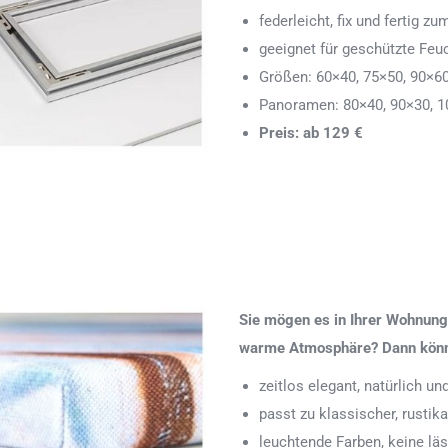
federleicht, fix und fertig
geeignet für geschützte Feu
Größen: 60×40, 75×50, 90×6
Panoramen: 80×40, 90×30, 1
Preis: ab 129 €
Sie mögen es in Ihrer Wohnung 
warme Atmosphäre? Dann könnte
zeitlos elegant, natürlich u
passt zu klassischer, rustik
leuchtende Farben, keine läs