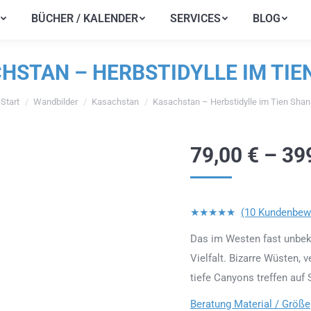
BÜCHER / KALENDER
SERVICES
BLOG
BÜCHER / KALENDER
SERVICES
BLOG
HSTAN – HERBSTIDYLLE IM TIE
Start
Wandbilder
Kasachstan
Kasachstan – Herbstidylle im Tien Shan
ie befinden sich hier:
79,00
€
–
39
★★★★★
(10 Kundenbew
Das im Westen fast unbeka
Vielfalt. Bizarre Wüsten,
tiefe Canyons treffen au
Beratung Material / Größe