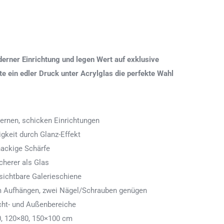
erner Einrichtung und legen Wert auf exklusive
 ein edler Druck unter Acrylglas die perfekte Wahl
ernen, schicken Einrichtungen
igkeit durch Glanz-Effekt
nackige Schärfe
icherer als Glas
ichtbare Galerieschiene
 zum Aufhängen, zwei Nägel/Schrauben genügen
cht- und Außenbereiche
0, 120×80, 150×100 cm