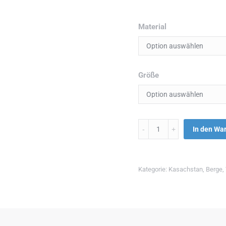
Material
Größe
Menge
In den Wa
Kategorie:
Kasachstan
,
Berge
,