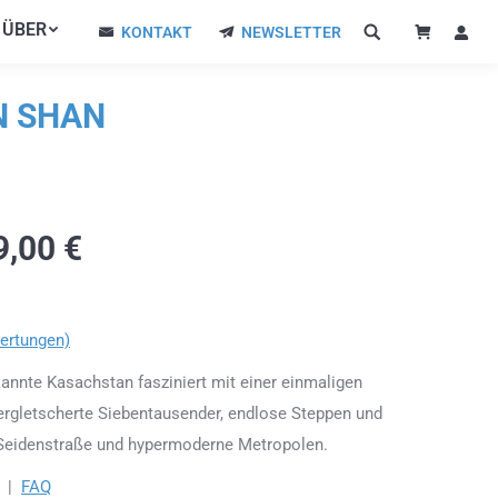
ÜBER
ÜBER
KONTAKT
NEWSLETTER
KONTAKT
NEWSLETTER
N SHAN
9,00
€
ertungen)
nnte Kasachstan fasziniert mit einer einmaligen
 vergletscherte Siebentausender, endlose Steppen und
f Seidenstraße und hypermoderne Metropolen.
|
FAQ