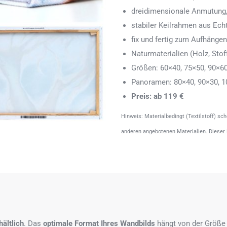
dreidimensionale Anmutung,
stabiler Keilrahmen aus Echth
fix und fertig zum Aufhänge
Naturmaterialien (Holz, Stoff
Größen: 60×40, 75×50, 90×6
Panoramen: 80×40, 90×30, 1
Preis: ab 119 €
Hinweis: Materialbedingt (Textilstoff) sc
anderen angebotenen Materialien. Dieser
ältlich
. Das
optimale Format
Ihres Wandbilds
hängt von der Größe 