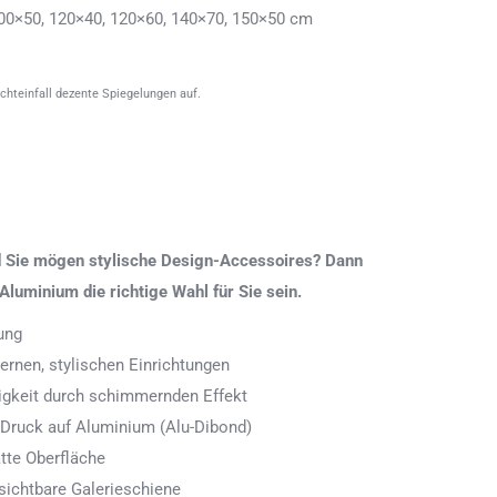
00×50, 120×40, 120×60, 140×70, 150×50 cm
ichteinfall dezente Spiegelungen auf.
nd Sie mögen stylische Design-Accessoires? Dann
Aluminium die richtige Wahl für Sie sein.
ung
rnen, stylischen Einrichtungen
digkeit durch schimmernden Effekt
 Druck auf Aluminium (Alu-Dibond)
tte Oberfläche
ichtbare Galerieschiene