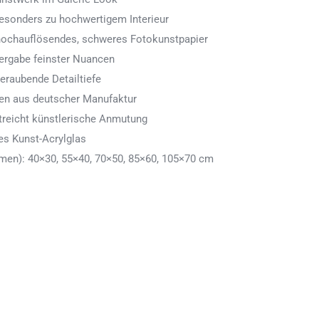
 besonders zu hochwertigem Interieur
 hochauflösendes, schweres Fotokunstpapier
ergabe feinster Nuancen
eraubende Detailtiefe
men aus deutscher Manufaktur
treicht künstlerische Anmutung
es Kunst-Acrylglas
en): 40×30, 55×40, 70×50, 85×60, 105×70 cm