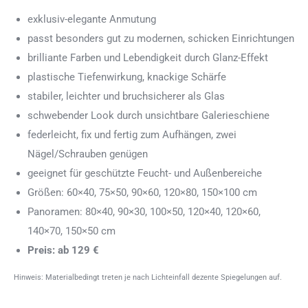
exklusiv-elegante Anmutung
passt besonders gut zu modernen, schicken Einrichtungen
brilliante Farben und Lebendigkeit durch Glanz-Effekt
plastische Tiefenwirkung, knackige Schärfe
stabiler, leichter und bruchsicherer als Glas
schwebender Look durch unsichtbare Galerieschiene
federleicht, fix und fertig zum Aufhängen, zwei
Nägel/Schrauben genügen
geeignet für geschützte Feucht- und Außenbereiche
Größen: 60×40, 75×50, 90×60, 120×80, 150×100 cm
Panoramen: 80×40, 90×30, 100×50, 120×40, 120×60,
140×70, 150×50 cm
Preis: ab 129 €
Hinweis: Materialbedingt treten je nach Lichteinfall dezente Spiegelungen auf.