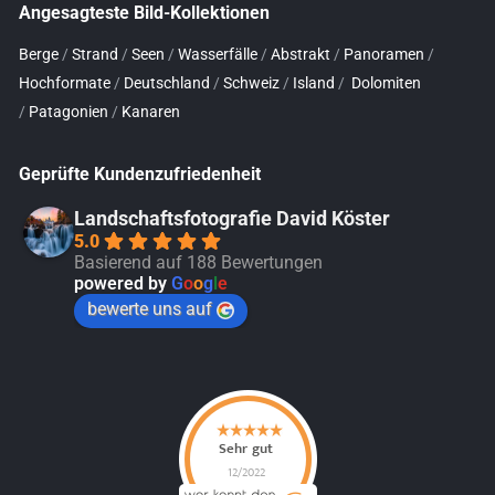
Angesagteste Bild-Kollektionen
Berge
/
Strand
/
Seen
/
Wasserfälle
/
Abstrakt
/
Panoramen
/
Hochformate
/
Deutschland
/
Schweiz
/
Island
/
Dolomiten
/
Patagonien
/
Kanaren
Geprüfte Kundenzufriedenheit
Landschaftsfotografie David Köster
5.0
Basierend auf 188 Bewertungen
powered by
G
o
o
g
l
e
bewerte uns auf