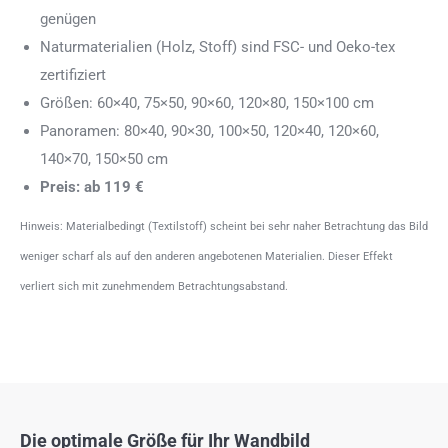
genügen
Naturmaterialien (Holz, Stoff) sind FSC- und Oeko-tex
zertifiziert
Größen: 60×40, 75×50, 90×60, 120×80, 150×100 cm
Panoramen: 80×40, 90×30, 100×50, 120×40, 120×60,
140×70, 150×50 cm
Preis: ab 119 €
Hinweis: Materialbedingt (Textilstoff) scheint bei sehr naher Betrachtung das Bild
weniger scharf als auf den anderen angebotenen Materialien. Dieser Effekt
verliert sich mit zunehmendem Betrachtungsabstand.
Die optimale Größe für Ihr Wandbild