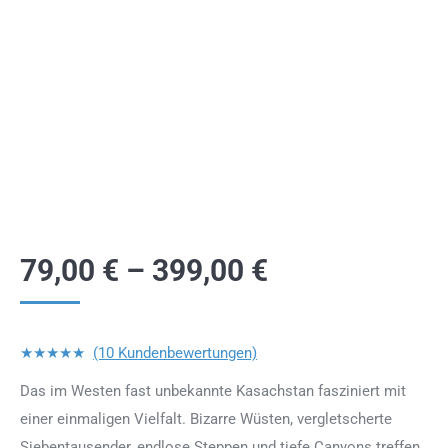
79,00
€
–
399,00
€
★★★★★
(10 Kundenbewertungen)
Das im Westen fast unbekannte Kasachstan fasziniert mit
einer einmaligen Vielfalt. Bizarre Wüsten, vergletscherte
Siebentausender, endlose Steppen und tiefe Canyons treffen