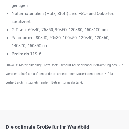
genügen
Naturmaterialien (Holz, Stoff) sind FSC- und Oeko-tex
zertifiziert
Größen: 60×40, 75×50, 90×60, 120×80, 150×100 cm
Panoramen: 80×40, 90×30, 100×50, 120×40, 120×60,
140×70, 150×50 cm
Preis: ab 119 €
Hinweis: Materialbedingt (Textilstoff) scheint bei sehr naher Betrachtung das Bild
weniger scharf als auf den anderen angebotenen Materialien. Dieser Effekt
verliert sich mit zunehmendem Betrachtungsabstand.
Die optimale Größe für Ihr Wandbild