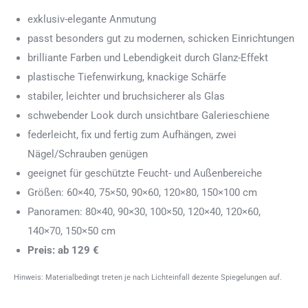
exklusiv-elegante Anmutung
passt besonders gut zu modernen, schicken Einrichtungen
brilliante Farben und Lebendigkeit durch Glanz-Effekt
plastische Tiefenwirkung, knackige Schärfe
stabiler, leichter und bruchsicherer als Glas
schwebender Look durch unsichtbare Galerieschiene
federleicht, fix und fertig zum Aufhängen, zwei
Nägel/Schrauben genügen
geeignet für geschützte Feucht- und Außenbereiche
Größen: 60×40, 75×50, 90×60, 120×80, 150×100 cm
Panoramen: 80×40, 90×30, 100×50, 120×40, 120×60,
140×70, 150×50 cm
Preis: ab 129 €
Hinweis: Materialbedingt treten je nach Lichteinfall dezente Spiegelungen auf.