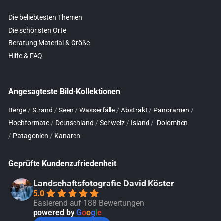
Die beliebtesten Themen
Die schönsten Orte
Beratung Material & Größe
Hilfe & FAQ
Angesagteste Bild-Kollektionen
Berge
/
Strand
/
Seen
/
Wasserfälle
/
Abstrakt
/
Panoramen
/
Hochformate
/
Deutschland
/
Schweiz
/
Island
/
Dolomiten
/
Patagonien
/
Kanaren
Geprüfte Kundenzufriedenheit
Landschaftsfotografie David Köster
5.0
Basierend auf 188 Bewertungen
powered by
G
o
o
g
l
e