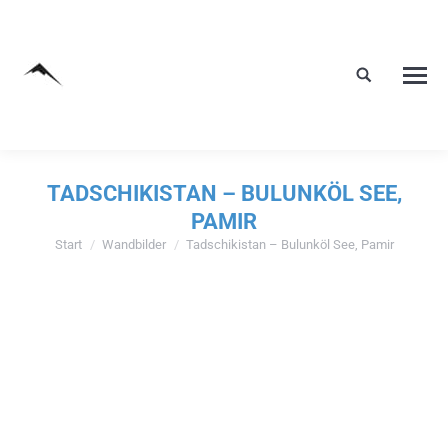
TADSCHIKISTAN – BULUNKÖL SEE,
PAMIR
Start
Wandbilder
Tadschikistan – Bulunköl See, Pamir
Sie befinden sich hier: