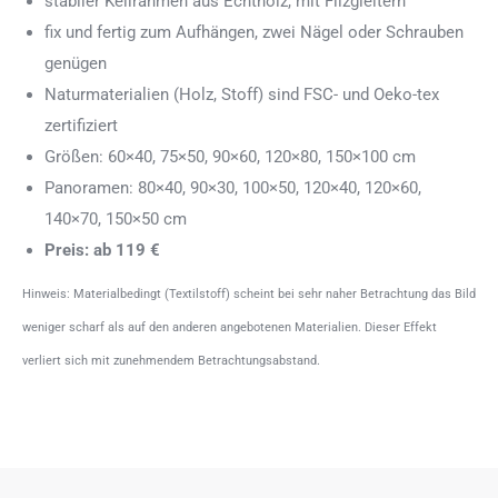
stabiler Keilrahmen aus Echtholz, mit Filzgleitern
fix und fertig zum Aufhängen, zwei Nägel oder Schrauben
genügen
Naturmaterialien (Holz, Stoff) sind FSC- und Oeko-tex
zertifiziert
Größen: 60×40, 75×50, 90×60, 120×80, 150×100 cm
Panoramen: 80×40, 90×30, 100×50, 120×40, 120×60,
140×70, 150×50 cm
Preis: ab 119 €
Hinweis: Materialbedingt (Textilstoff) scheint bei sehr naher Betrachtung das Bild
weniger scharf als auf den anderen angebotenen Materialien. Dieser Effekt
verliert sich mit zunehmendem Betrachtungsabstand.