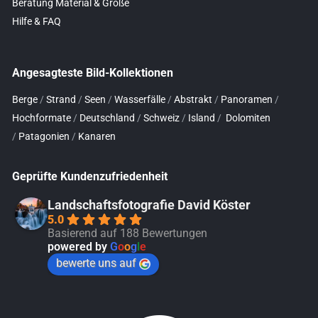
Beratung Material & Größe
Hilfe & FAQ
Angesagteste Bild-Kollektionen
Berge
/
Strand
/
Seen
/
Wasserfälle
/
Abstrakt
/
Panoramen
/
Hochformate
/
Deutschland
/
Schweiz
/
Island
/
Dolomiten
/
Patagonien
/
Kanaren
Geprüfte Kundenzufriedenheit
Landschaftsfotografie David Köster
5.0
Basierend auf 188 Bewertungen
powered by
G
o
o
g
l
e
bewerte uns auf