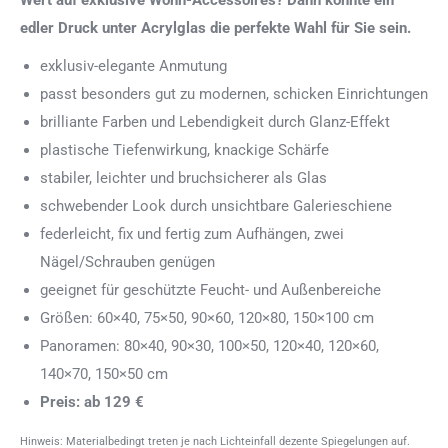
edler Druck unter Acrylglas die perfekte Wahl für Sie sein.
exklusiv-elegante Anmutung
passt besonders gut zu modernen, schicken Einrichtungen
brilliante Farben und Lebendigkeit durch Glanz-Effekt
plastische Tiefenwirkung, knackige Schärfe
stabiler, leichter und bruchsicherer als Glas
schwebender Look durch unsichtbare Galerieschiene
federleicht, fix und fertig zum Aufhängen, zwei
Nägel/Schrauben genügen
geeignet für geschützte Feucht- und Außenbereiche
Größen: 60×40, 75×50, 90×60, 120×80, 150×100 cm
Panoramen: 80×40, 90×30, 100×50, 120×40, 120×60,
140×70, 150×50 cm
Preis: ab 129 €
Hinweis: Materialbedingt treten je nach Lichteinfall dezente Spiegelungen auf.