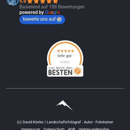
5.0
Basierend auf 188 Bewertungen
powered by
G
o
o
g
l
e
bewerte uns auf
(c) David Köster / Landschaftsfotograf - Autor - Fototrainer
Impressum
Datenschutz
AGB
Vertrag widerrufen