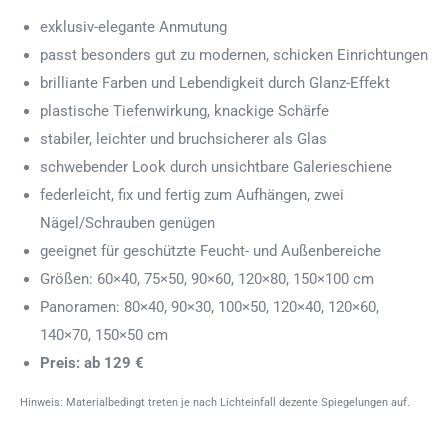
exklusiv-elegante Anmutung
passt besonders gut zu modernen, schicken Einrichtungen
brilliante Farben und Lebendigkeit durch Glanz-Effekt
plastische Tiefenwirkung, knackige Schärfe
stabiler, leichter und bruchsicherer als Glas
schwebender Look durch unsichtbare Galerieschiene
federleicht, fix und fertig zum Aufhängen, zwei
Nägel/Schrauben genügen
geeignet für geschützte Feucht- und Außenbereiche
Größen: 60×40, 75×50, 90×60, 120×80, 150×100 cm
Panoramen: 80×40, 90×30, 100×50, 120×40, 120×60,
140×70, 150×50 cm
Preis: ab 129 €
Hinweis: Materialbedingt treten je nach Lichteinfall dezente Spiegelungen auf.