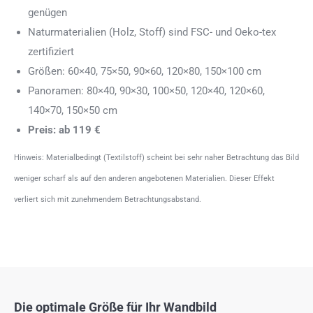
genügen
Naturmaterialien (Holz, Stoff) sind FSC- und Oeko-tex
zertifiziert
Größen: 60×40, 75×50, 90×60, 120×80, 150×100 cm
Panoramen: 80×40, 90×30, 100×50, 120×40, 120×60,
140×70, 150×50 cm
Preis: ab 119 €
Hinweis: Materialbedingt (Textilstoff) scheint bei sehr naher Betrachtung das Bild
weniger scharf als auf den anderen angebotenen Materialien. Dieser Effekt
verliert sich mit zunehmendem Betrachtungsabstand.
Die optimale Größe für Ihr Wandbild