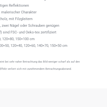
tigen Reflektionen
 malerischer Charakter
olz, mit Filzgleitern
n, zwei Nägel oder Schrauben genügen
) sind FSC- und Oeko-tex zertifiziert
0, 120×80, 150×100 cm
00×50, 120×40, 120×60, 140×70, 150×50 cm
heint bei sehr naher Betrachtung das Bild weniger scharf als auf den
 Effekt verliert sich mit zunehmendem Betrachtungsabstand.