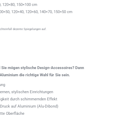
0, 120×80, 150×100 cm
00×50, 120×40, 120×60, 140×70, 150×50 cm
ichteinfall dezente Spiegelungen auf.
nd Sie mögen stylische Design-Accessoires? Dann
Aluminium die richtige Wahl für Sie sein.
ung
rnen, stylischen Einrichtungen
digkeit durch schimmernden Effekt
 Druck auf Aluminium (Alu-Dibond)
tte Oberfläche