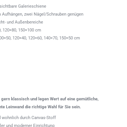
ichtbare Galerieschiene
 zum Aufhängen, zwei Nägel/Schrauben genügen
cht- und Außenbereiche
0, 120×80, 150×100 cm
00×50, 120×40, 120×60, 140×70, 150×50 cm
gern klassisch und legen Wert auf eine gemütliche,
 Leinwand die richtige Wahl für Sie sein.
nd wohnlich durch Canvas-Stoff
aler und moderner Einrichtung