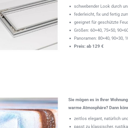
schwebender Look durch uns
federleicht, fix und fertig
geeignet für geschützte Feu
Größen: 60×40, 75×50, 90×6
Panoramen: 80×40, 90×30, 1
Preis: ab 129 €
Sie mögen es in Ihrer Wohnung 
warme Atmosphäre? Dann könnte
zeitlos elegant, natürlich u
passt zu klassischer, rustik