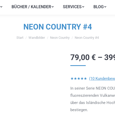
BÜCHER / KALENDER
SERVICES
BLOG
BÜCHER / KALENDER
SERVICES
BLOG
NEON COUNTRY #4
Start
Wandbilder
Neon Country
Neon Country #4
Sie befinden sich hier:
79,00
€
–
39
★★★★★
(10 Kundenbew
In seiner Serie NEON COU
fluoreszierenden Vulkanwü
über das Isländische Hoc
bestiegen.