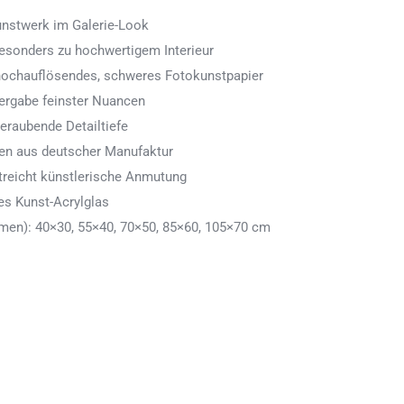
Kunstwerk im Galerie-Look
 besonders zu hochwertigem Interieur
 hochauflösendes, schweres Fotokunstpapier
ergabe feinster Nuancen
eraubende Detailtiefe
men aus deutscher Manufaktur
treicht künstlerische Anmutung
es Kunst-Acrylglas
en): 40×30, 55×40, 70×50, 85×60, 105×70 cm