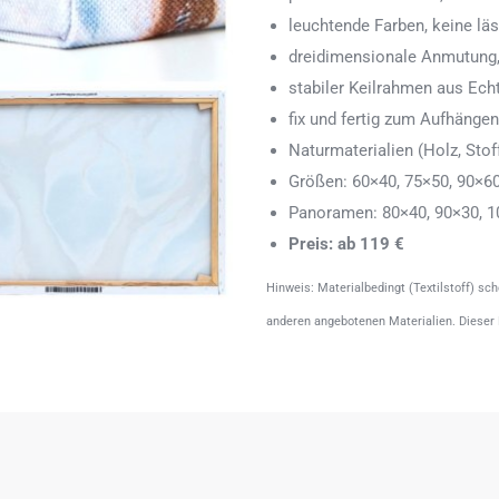
leuchtende Farben, keine läs
dreidimensionale Anmutung,
stabiler Keilrahmen aus Echth
fix und fertig zum Aufhänge
Naturmaterialien (Holz, Stoff
Größen: 60×40, 75×50, 90×6
Panoramen: 80×40, 90×30, 1
Preis: ab 119 €
Hinweis: Materialbedingt (Textilstoff) sc
anderen angebotenen Materialien. Dieser