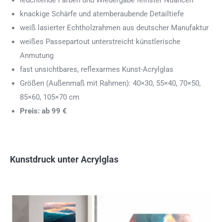
leuchtende Farben und Wiedergabe feinster Nuancen
knackige Schärfe und atemberaubende Detailtiefe
weiß lasierter Echtholzrahmen aus deutscher Manufaktur
weißes Passepartout unterstreicht künstlerische
Anmutung
fast unsichtbares, reflexarmes Kunst-Acrylglas
Größen (Außenmaß mit Rahmen): 40×30, 55×40, 70×50,
85×60, 105×70 cm
Preis: ab 99 €
Kunstdruck unter Acrylglas