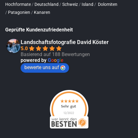
Hochformate
/
Deutschland
/
Schweiz
/
Island
/
Dolomiten
/
Patagonien
/
Kanaren
Geprüfte Kundenzufriedenheit
Landschaftsfotografie David Köster
5.0
Basierend auf 188 Bewertungen
powered by
G
o
o
g
l
e
bewerte uns auf