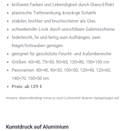
brilliante Farben und Lebendigkeit durch Glanz-Effekt
plastische Tiefenwirkung, knackige Schärfe
stabiler, leichter und bruchsicherer als Glas
schwebender Look durch unsichtbare Galerieschiene
federleicht, fix und fertig zum Aufhängen, zwei
Nägel/Schrauben genügen
geeignet für geschützte Feucht- und Außenbereiche
Größen: 60×40, 75×50, 90×60, 120×80, 150×100 cm
Panoramen: 80×40, 90×30, 100×50, 120×40, 120×60,
140×70, 150×50 cm
Preis: ab 129 €
Hinweis: Materialbedingt treten je nach Lichteinfall dezente Spiegelungen auf.
Kunstdruck auf Aluminium