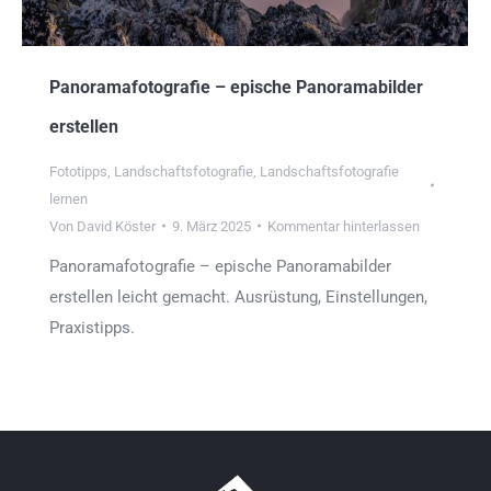
Panoramafotografie – epische Panoramabilder
erstellen
Fototipps
,
Landschaftsfotografie
,
Landschaftsfotografie
lernen
Von
David Köster
9. März 2025
Kommentar hinterlassen
Panoramafotografie – epische Panoramabilder
erstellen leicht gemacht. Ausrüstung, Einstellungen,
Praxistipps.