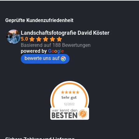
Geprüfte Kundenzufriedenheit
Landschaftsfotografie David Köster
5.0
Basierend auf 188 Bewertungen
powered by
G
o
o
g
l
e
bewerte uns auf