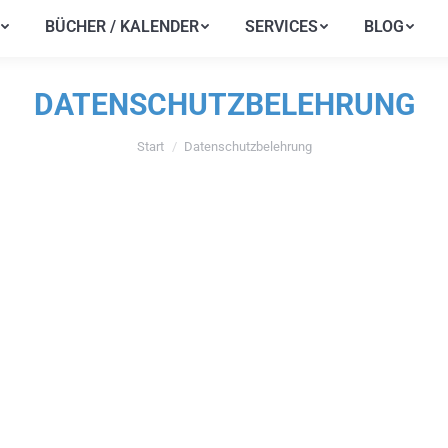
BÜCHER / KALENDER
SERVICES
BLOG
BÜCHER / KALENDER
SERVICES
BLOG
DATENSCHUTZBELEHRUNG
Start
Datenschutzbelehrung
Sie befinden sich hier: