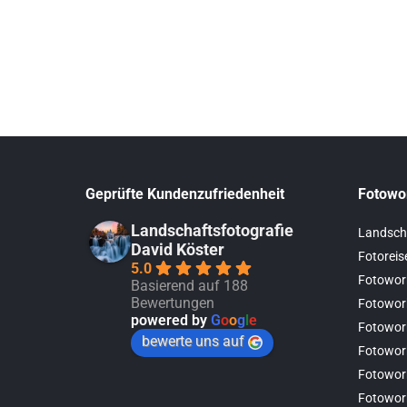
Geprüfte Kundenzufriedenheit
Fotowo
Landschaftsfotografie
Landsch
David Köster
Fotoreis
5.0
Fotowor
Basierend auf 188
Bewertungen
Fotowor
powered by
G
o
o
g
l
e
Fotowor
bewerte uns auf
Fotowor
Fotowor
Fotowor