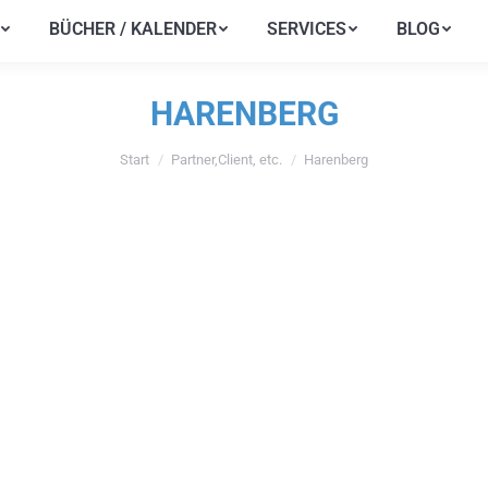
BÜCHER / KALENDER
SERVICES
BLOG
BÜCHER / KALENDER
SERVICES
BLOG
HARENBERG
Start
Partner,Client, etc.
Harenberg
Sie befinden sich hier: