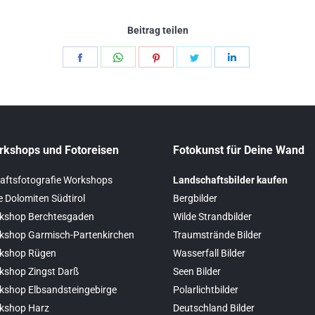
Beitrag teilen
Teilen
Teilen
Teilen
Teilen
Teilen
Schaltflächen
Schaltflächen
Schaltflächen
Schaltflächen
Schaltflächen
rkshops und Fotoreisen
Fotokunst für Deine Wand
aftsfotografie Workshops
Landschaftsbilder kaufen
e Dolomiten Südtirol
Bergbilder
kshop Berchtesgaden
Wilde Strandbilder
kshop Garmisch-Partenkirchen
Traumstrände Bilder
kshop Rügen
Wasserfall Bilder
kshop Zingst Darß
Seen Bilder
kshop Elbsandsteingebirge
Polarlichtbilder
kshop Harz
Deutschland Bilder