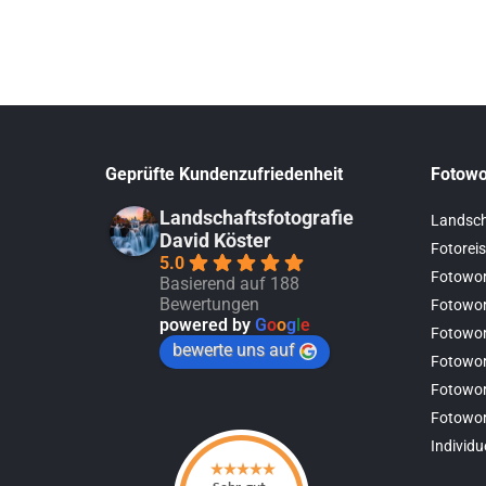
Geprüfte Kundenzufriedenheit
Fotowo
Landschaftsfotografie
Landsch
David Köster
Fotoreis
5.0
Fotowor
Basierend auf 188
Bewertungen
Fotowor
powered by
G
o
o
g
l
e
Fotowo
bewerte uns auf
Fotowor
Fotowor
Fotowo
Individu