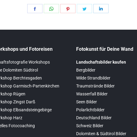
Teilen
Teilen
Teilen
Teilen
Teilen
Schaltflächen
Schaltflächen
Schaltflächen
Schaltflächen
Schaltflächen
rkshops und Fotoreisen
Fotokunst für Deine Wand
aftsfotografie Workshops
Landschaftsbilder kaufen
e Dolomiten Südtirol
Bergbilder
kshop Berchtesgaden
Wilde Strandbilder
kshop Garmisch-Partenkirchen
Traumstrände Bilder
rkshop Rügen
Wasserfall Bilder
kshop Zingst Darß
Seen Bilder
kshop Elbsandsteingebirge
Polarlichtbilder
rkshop Harz
Deutschland Bilder
elles Fotocoaching
Schweiz Bilder
Dolomiten & Südtirol Bilder