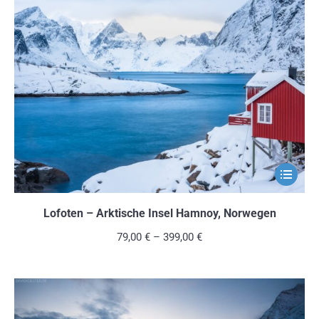
Die
Optionen
können
auf
der
Produkts
gewählt
werden
Dieses
Produkt
weist
Lofoten – Arktische Insel Hamnoy, Norwegen
mehrere
79,00
€
–
399,00
€
Variante
auf.
Die
Optionen