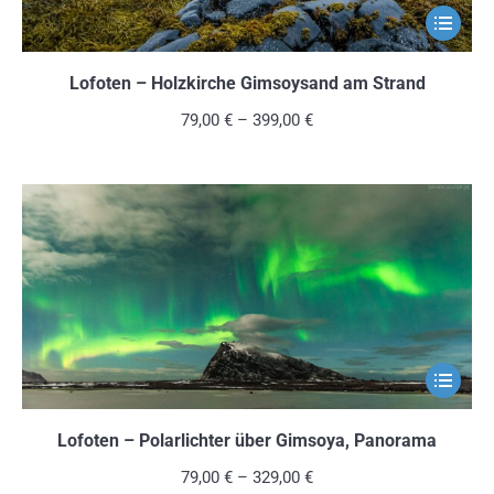
Dieses
Produkt
weist
Lofoten – Holzkirche Gimsoysand am Strand
mehrere
79,00
€
–
399,00
€
Variante
auf.
Die
Optionen
können
auf
der
Produkts
Dieses
gewählt
Produkt
werden
weist
Lofoten – Polarlichter über Gimsoya, Panorama
mehrere
79,00
€
–
329,00
€