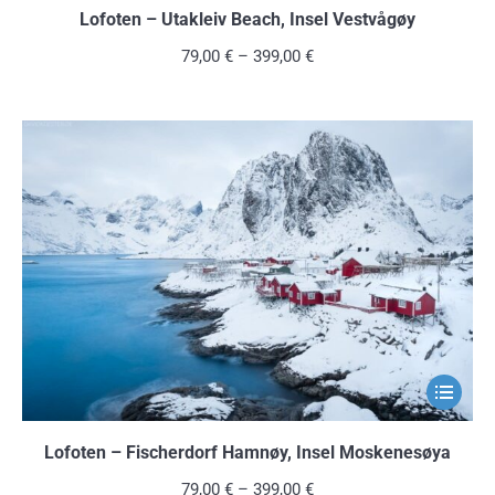
weist
Lofoten – Utakleiv Beach, Insel Vestvågøy
mehrere
79,00
€
–
399,00
€
Variante
auf.
Die
Optionen
können
auf
der
Produkts
gewählt
werden
Dieses
Produkt
weist
Lofoten – Fischerdorf Hamnøy, Insel Moskenesøya
mehrere
79,00
€
–
399,00
€