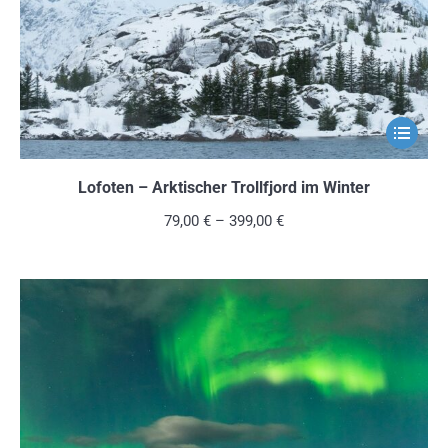
der
Produkts
gewählt
werden
Dieses
Produkt
weist
Lofoten – Arktischer Trollfjord im Winter
mehrere
79,00
€
–
399,00
€
Variante
auf.
Die
Optionen
können
auf
der
Produkts