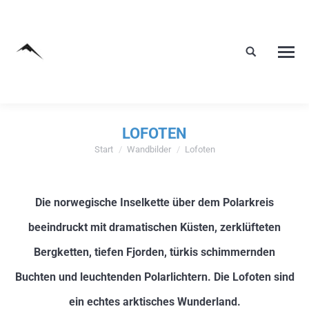
LOFOTEN
Start
Wandbilder
Lofoten
Sie befinden sich hier:
Die norwegische Inselkette über dem Polarkreis
beeindruckt mit dramatischen Küsten, zerklüfteten
Bergketten, tiefen Fjorden, türkis schimmernden
Buchten und leuchtenden Polarlichtern. Die Lofoten sind
ein echtes arktisches Wunderland.