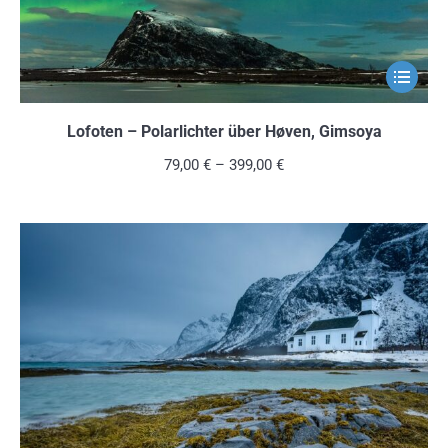
gewählt
werden
Dieses
Produkt
weist
Lofoten – Polarlichter über Høven, Gimsoya
mehrere
79,00
€
–
399,00
€
Variante
auf.
Die
Optionen
können
auf
der
Produkts
gewählt
werden