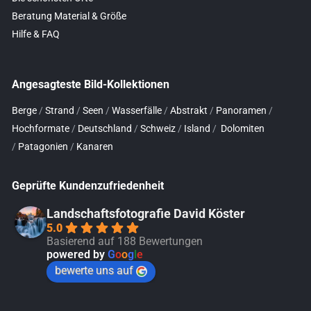
Beratung Material & Größe
Hilfe & FAQ
Angesagteste Bild-Kollektionen
Berge
/
Strand
/
Seen
/
Wasserfälle
/
Abstrakt
/
Panoramen
/
Hochformate
/
Deutschland
/
Schweiz
/
Island
/
Dolomiten
/
Patagonien
/
Kanaren
Geprüfte Kundenzufriedenheit
Landschaftsfotografie David Köster
5.0
Basierend auf 188 Bewertungen
powered by
G
o
o
g
l
e
bewerte uns auf