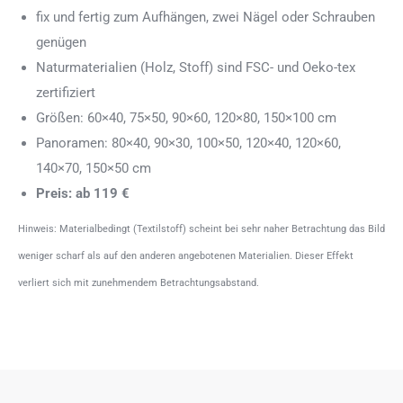
fix und fertig zum Aufhängen, zwei Nägel oder Schrauben
genügen
Naturmaterialien (Holz, Stoff) sind FSC- und Oeko-tex
zertifiziert
Größen: 60×40, 75×50, 90×60, 120×80, 150×100 cm
Panoramen: 80×40, 90×30, 100×50, 120×40, 120×60,
140×70, 150×50 cm
Preis: ab 119 €
Hinweis: Materialbedingt (Textilstoff) scheint bei sehr naher Betrachtung das Bild
weniger scharf als auf den anderen angebotenen Materialien. Dieser Effekt
verliert sich mit zunehmendem Betrachtungsabstand.