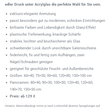
edler Druck unter Acrylglas die perfekte Wahl für Sie sein.
exklusiv-elegante Anmutung
passt besonders gut zu modernen, schicken Einrichtungen
brilliante Farben und Lebendigkeit durch Glanz-Effekt
plastische Tiefenwirkung, knackige Schärfe
stabiler, leichter und bruchsicherer als Glas
schwebender Look durch unsichtbare Galerieschiene
federleicht, fix und fertig zum Aufhängen, zwei
Nägel/Schrauben genügen
geeignet für geschützte Feucht- und Außenbereiche
Größen: 60×40, 75×50, 90×60, 120×80, 150×100 cm
Panoramen: 80×40, 90×30, 100×50, 120×40, 120×60,
140×70, 150×50 cm
Preis: ab 129 €
Hinweis: Materialbedingt treten je nach Lichteinfall dezente Spiegelungen auf.