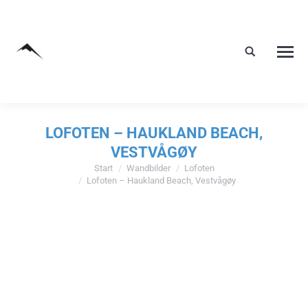
LOFOTEN – HAUKLAND BEACH,
VESTVÅGØY
Start
Wandbilder
Lofoten
Sie befinden sich hier:
Lofoten – Haukland Beach, Vestvågøy