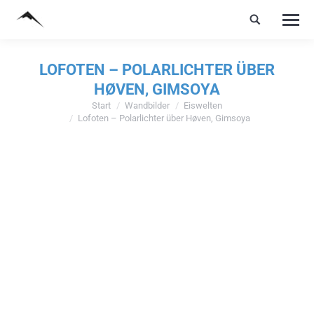
LOFOTEN – POLARLICHTER ÜBER
HØVEN, GIMSOYA
Start
Wandbilder
Eiswelten
Sie befinden sich hier:
Lofoten – Polarlichter über Høven, Gimsoya