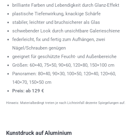
brilliante Farben und Lebendigkeit durch Glanz-Effekt
plastische Tiefenwirkung, knackige Schärfe
stabiler, leichter und bruchsicherer als Glas
schwebender Look durch unsichtbare Galerieschiene
federleicht, fix und fertig zum Aufhängen, zwei
Nägel/Schrauben genügen
geeignet für geschützte Feucht- und Außenbereiche
Größen: 60×40, 75×50, 90×60, 120×80, 150×100 cm
Panoramen: 80×40, 90×30, 100×50, 120×40, 120×60,
140×70, 150×50 cm
Preis: ab 129 €
Hinweis: Materialbedingt treten je nach Lichteinfall dezente Spiegelungen auf.
Kunstdruck auf Aluminium