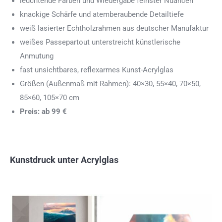
leuchtende Farben und Wiedergabe feinster Nuancen
knackige Schärfe und atemberaubende Detailtiefe
weiß lasierter Echtholzrahmen aus deutscher Manufaktur
weißes Passepartout unterstreicht künstlerische
Anmutung
fast unsichtbares, reflexarmes Kunst-Acrylglas
Größen (Außenmaß mit Rahmen): 40×30, 55×40, 70×50,
85×60, 105×70 cm
Preis: ab 99 €
Kunstdruck unter Acrylglas