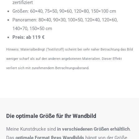
zertifiziert
Größen: 60×40, 75×50, 90×60, 120×80, 150×100 cm
Panoramen: 80×40, 90×30, 100×50, 120×40, 120×60,
140×70, 150×50 cm
Preis: ab 119 €
Hinweis: Materialbedingt (Textilstoff) scheint bei sehr naher Betrachtung das Bild
weniger scharf als auf den anderen angebotenen Materialien. Dieser Effekt
verliert sich mit zunehmendem Betrachtungsabstand.
Die optimale Größe für Ihr Wandbild
Meine Kunstdrucke sind
in verschiedenen Größen erhältlich
.
Das
optimale Format
Ihres Wandbilds
hängt von der Größe