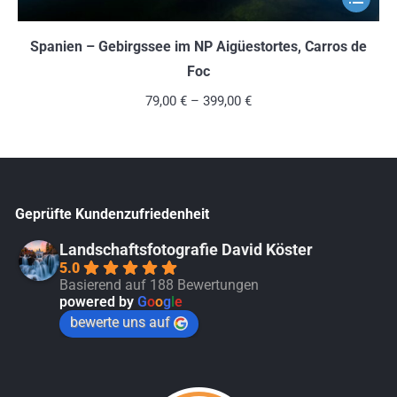
Produkt
weist
Spanien – Gebirgssee im NP Aigüestortes, Carros de
mehrere
Foc
Variante
79,00
€
–
399,00
€
auf.
Die
Optionen
können
Geprüfte Kundenzufriedenheit
auf
der
Landschaftsfotografie David Köster
5.0
Produkts
Basierend auf 188 Bewertungen
gewählt
powered by
G
o
o
g
l
e
werden
bewerte uns auf