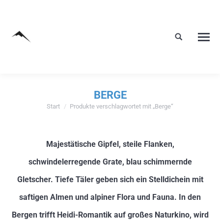
BERGE
Start
Produkte verschlagwortet mit „Berge“
Sie befinden sich hier:
Majestätische Gipfel, steile Flanken,
schwindelerregende Grate, blau schimmernde
Gletscher. Tiefe Täler geben sich ein Stelldichein mit
saftigen Almen und alpiner Flora und Fauna. In den
Bergen trifft Heidi-Romantik auf großes Naturkino, wird