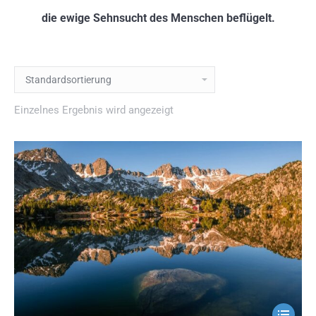
die ewige Sehnsucht des Menschen beflügelt.
Einzelnes Ergebnis wird angezeigt
Dieses