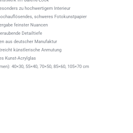
Kunstwerk im Galerie-Look
 besonders zu hochwertigem Interieur
 hochauflösendes, schweres Fotokunstpapier
ergabe feinster Nuancen
eraubende Detailtiefe
men aus deutscher Manufaktur
treicht künstlerische Anmutung
es Kunst-Acrylglas
en): 40×30, 55×40, 70×50, 85×60, 105×70 cm