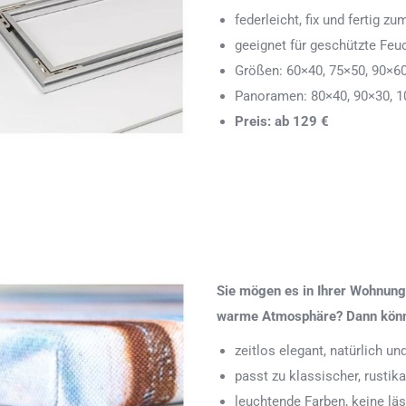
federleicht, fix und fertig
geeignet für geschützte Feu
Größen: 60×40, 75×50, 90×6
Panoramen: 80×40, 90×30, 1
Preis: ab 129 €
Sie mögen es in Ihrer Wohnung 
warme Atmosphäre? Dann könnte
zeitlos elegant, natürlich u
passt zu klassischer, rustik
leuchtende Farben, keine läs