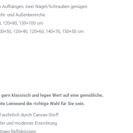
 zum Aufhängen, zwei Nägel/Schrauben genügen
cht- und Außenbereiche
0, 120×80, 150×100 cm
00×50, 120×40, 120×60, 140×70, 150×50 cm
gern klassisch und legen Wert auf eine gemütliche,
 Leinwand die richtige Wahl für Sie sein.
nd wohnlich durch Canvas-Stoff
aler und moderner Einrichtung
tigen Reflektionen