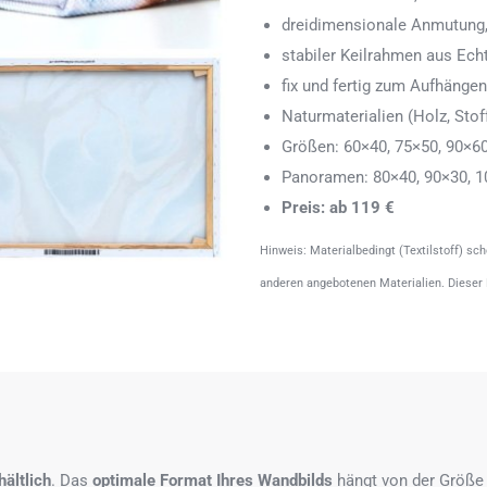
dreidimensionale Anmutung,
stabiler Keilrahmen aus Echth
fix und fertig zum Aufhänge
Naturmaterialien (Holz, Stoff
Größen: 60×40, 75×50, 90×6
Panoramen: 80×40, 90×30, 1
Preis: ab 119 €
Hinweis: Materialbedingt (Textilstoff) sc
anderen angebotenen Materialien. Dieser
ältlich
. Das
optimale Format
Ihres Wandbilds
hängt von der Größe 