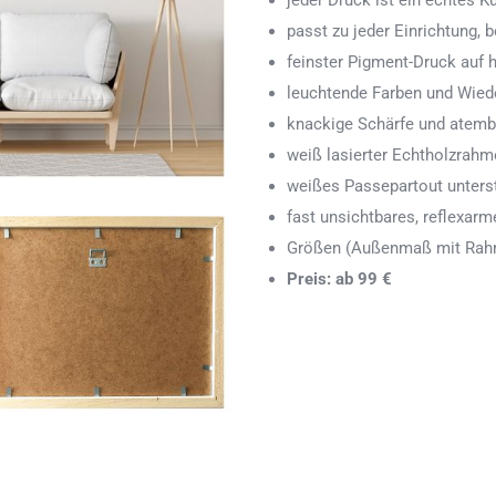
jeder Druck ist ein echtes 
passt zu jeder Einrichtung,
feinster Pigment-Druck auf
leuchtende Farben und Wied
knackige Schärfe und atemb
weiß lasierter Echtholzrah
weißes Passepartout unters
fast unsichtbares, reflexarm
Größen (Außenmaß mit Rahm
Preis: ab 99 €