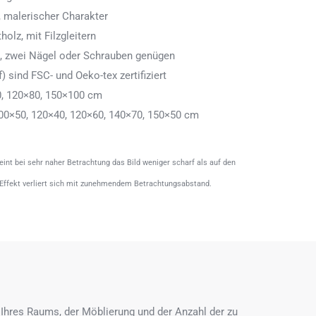
 malerischer Charakter
olz, mit Filzgleitern
n, zwei Nägel oder Schrauben genügen
) sind FSC- und Oeko-tex zertifiziert
0, 120×80, 150×100 cm
00×50, 120×40, 120×60, 140×70, 150×50 cm
heint bei sehr naher Betrachtung das Bild weniger scharf als auf den
 Effekt verliert sich mit zunehmendem Betrachtungsabstand.
Ihres Raums, der Möblierung und der Anzahl der zu