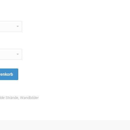
renkorb
lde Strände
,
Wandbilder