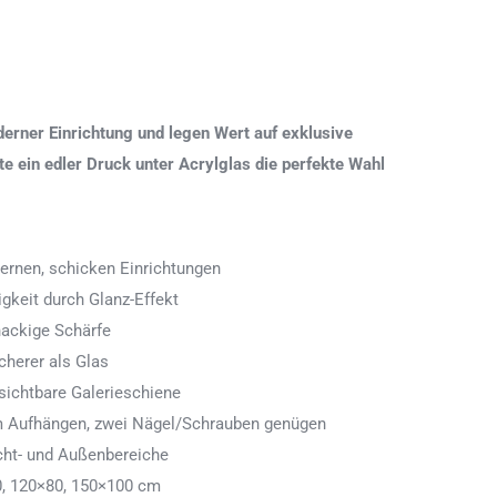
erner Einrichtung und legen Wert auf exklusive
 ein edler Druck unter Acrylglas die perfekte Wahl
ernen, schicken Einrichtungen
igkeit durch Glanz-Effekt
nackige Schärfe
icherer als Glas
ichtbare Galerieschiene
 zum Aufhängen, zwei Nägel/Schrauben genügen
cht- und Außenbereiche
0, 120×80, 150×100 cm