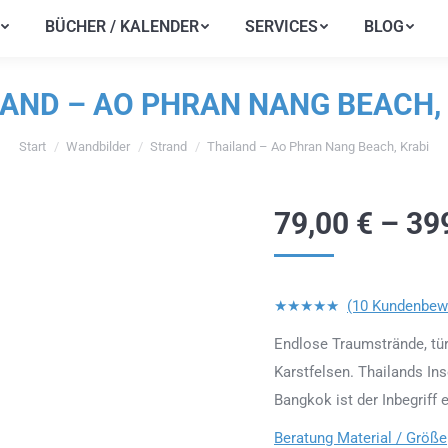
BÜCHER / KALENDER
SERVICES
BLOG
BÜCHER / KALENDER
SERVICES
BLOG
AND – AO PHRAN NANG BEACH,
Start
Wandbilder
Strand
Thailand – Ao Phran Nang Beach, Krabi
Sie befinden sich hier:
79,00
€
–
39
★★★★★
(10 Kundenbew
Endlose Traumstrände, tür
Karstfelsen. Thailands I
Bangkok ist der Inbegriff
Beratung Material / Größe