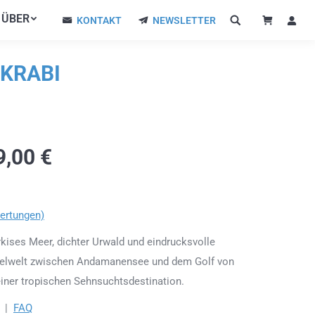
ÜBER
ÜBER
KONTAKT
NEWSLETTER
KONTAKT
NEWSLETTER
 KRABI
9,00
€
ertungen)
kises Meer, dichter Urwald und eindrucksvolle
nselwelt zwischen Andamanensee und dem Golf von
 einer tropischen Sehnsuchtsdestination.
|
FAQ