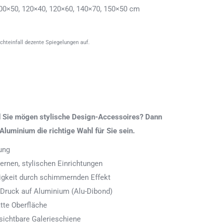
00×50, 120×40, 120×60, 140×70, 150×50 cm
ichteinfall dezente Spiegelungen auf.
nd Sie mögen stylische Design-Accessoires? Dann
Aluminium die richtige Wahl für Sie sein.
ung
rnen, stylischen Einrichtungen
digkeit durch schimmernden Effekt
 Druck auf Aluminium (Alu-Dibond)
tte Oberfläche
ichtbare Galerieschiene