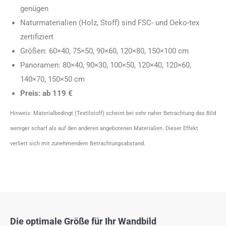
genügen
Naturmaterialien (Holz, Stoff) sind FSC- und Oeko-tex
zertifiziert
Größen: 60×40, 75×50, 90×60, 120×80, 150×100 cm
Panoramen: 80×40, 90×30, 100×50, 120×40, 120×60,
140×70, 150×50 cm
Preis: ab 119 €
Hinweis: Materialbedingt (Textilstoff) scheint bei sehr naher Betrachtung das Bild
weniger scharf als auf den anderen angebotenen Materialien. Dieser Effekt
verliert sich mit zunehmendem Betrachtungsabstand.
Die optimale Größe für Ihr Wandbild