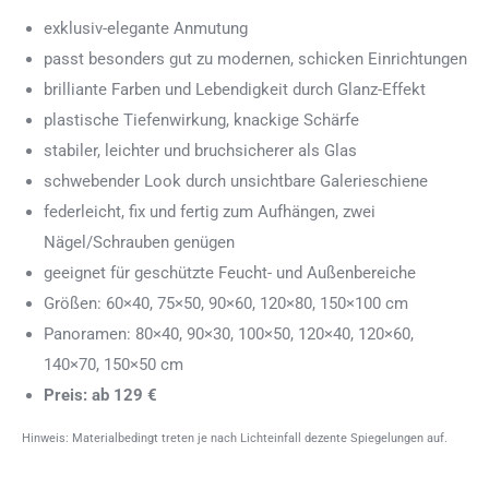
exklusiv-elegante Anmutung
passt besonders gut zu modernen, schicken Einrichtungen
brilliante Farben und Lebendigkeit durch Glanz-Effekt
plastische Tiefenwirkung, knackige Schärfe
stabiler, leichter und bruchsicherer als Glas
schwebender Look durch unsichtbare Galerieschiene
federleicht, fix und fertig zum Aufhängen, zwei
Nägel/Schrauben genügen
geeignet für geschützte Feucht- und Außenbereiche
Größen: 60×40, 75×50, 90×60, 120×80, 150×100 cm
Panoramen: 80×40, 90×30, 100×50, 120×40, 120×60,
140×70, 150×50 cm
Preis: ab 129 €
Hinweis: Materialbedingt treten je nach Lichteinfall dezente Spiegelungen auf.