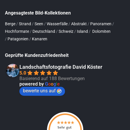
Angesagteste Bild-Kollektionen
Berge
/
Strand
/
Seen
/
Wasserfälle
/
Abstrakt
/
Panoramen
/
Hochformate
/
Deutschland
/
Schweiz
/
Island
/
Dolomiten
/
Patagonien
/
Kanaren
Geprüfte Kundenzufriedenheit
Landschaftsfotografie David Köster
5.0
Basierend auf 188 Bewertungen
powered by
G
o
o
g
l
e
bewerte uns auf