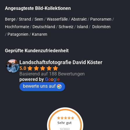
Angesagteste Bild-Kollektionen
Berge
/
Strand
/
Seen
/
Wasserfälle
/
Abstrakt
/
Panoramen
/
Hochformate
/
Deutschland
/
Schweiz
/
Island
/
Dolomiten
/
Patagonien
/
Kanaren
Geprüfte Kundenzufriedenheit
Landschaftsfotografie David Köster
5.0
Basierend auf 188 Bewertungen
powered by
G
o
o
g
l
e
bewerte uns auf