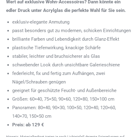
Wert auf exklusive Wohn-Accessoires? Dann könnte ein
edler Druck unter Acrylglas die perfekte Wahl für Sie sein.
exklusiv-elegante Anmutung
passt besonders gut zu modernen, schicken Einrichtungen
brilliante Farben und Lebendigkeit durch Glanz-Effekt
plastische Tiefenwirkung, knackige Schärfe
stabiler, leichter und bruchsicherer als Glas
schwebender Look durch unsichtbare Galerieschiene
federleicht, fix und fertig zum Aufhängen, zwei
Nägel/Schrauben genügen
geeignet für geschützte Feucht- und Außenbereiche
Größen: 60×40, 75×50, 90×60, 120×80, 150×100 cm
Panoramen: 80×40, 90×30, 100×50, 120×40, 120×60,
140×70, 150×50 cm
Preis: ab 129 €
Hinweis: Materialbedingt treten je nach Lichteinfall dezente Spiegelungen auf.