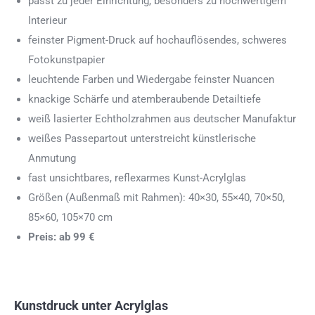
passt zu jeder Einrichtung, besonders zu hochwertigem
Interieur
feinster Pigment-Druck auf hochauflösendes, schweres
Fotokunstpapier
leuchtende Farben und Wiedergabe feinster Nuancen
knackige Schärfe und atemberaubende Detailtiefe
weiß lasierter Echtholzrahmen aus deutscher Manufaktur
weißes Passepartout unterstreicht künstlerische
Anmutung
fast unsichtbares, reflexarmes Kunst-Acrylglas
Größen (Außenmaß mit Rahmen): 40×30, 55×40, 70×50,
85×60, 105×70 cm
Preis: ab 99 €
Kunstdruck unter Acrylglas