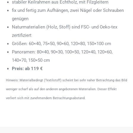
stabiler Keilrahmen aus Echtholz, mit Filzgleitern
fix und fertig zum Aufhängen, zwei Nägel oder Schrauben
genügen
Naturmaterialien (Holz, Stoff) sind FSC- und Oeko-tex
zertifiziert
Größen: 60×40, 75×50, 90×60, 120×80, 150×100 cm
Panoramen: 80×40, 90×30, 100×50, 120×40, 120×60,
140×70, 150×50 cm
Preis: ab 119 €
Hinweis: Materialbedingt (Textilstoff) scheint bei sehr naher Betrachtung das Bild
weniger scharf als auf den anderen angebotenen Materialien. Dieser Effekt
verliert sich mit zunehmendem Betrachtungsabstand.