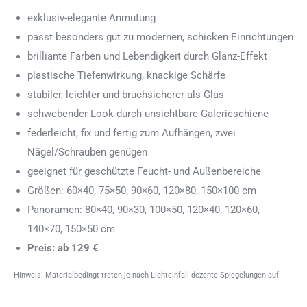
exklusiv-elegante Anmutung
passt besonders gut zu modernen, schicken Einrichtungen
brilliante Farben und Lebendigkeit durch Glanz-Effekt
plastische Tiefenwirkung, knackige Schärfe
stabiler, leichter und bruchsicherer als Glas
schwebender Look durch unsichtbare Galerieschiene
federleicht, fix und fertig zum Aufhängen, zwei
Nägel/Schrauben genügen
geeignet für geschützte Feucht- und Außenbereiche
Größen: 60×40, 75×50, 90×60, 120×80, 150×100 cm
Panoramen: 80×40, 90×30, 100×50, 120×40, 120×60,
140×70, 150×50 cm
Preis: ab 129 €
Hinweis: Materialbedingt treten je nach Lichteinfall dezente Spiegelungen auf.