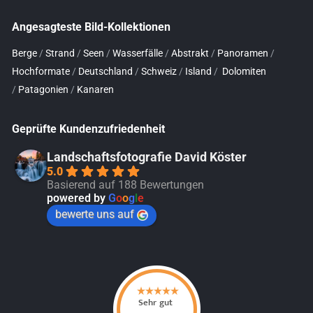
Angesagteste Bild-Kollektionen
Berge
/
Strand
/
Seen
/
Wasserfälle
/
Abstrakt
/
Panoramen
/
Hochformate
/
Deutschland
/
Schweiz
/
Island
/
Dolomiten
/
Patagonien
/
Kanaren
Geprüfte Kundenzufriedenheit
Landschaftsfotografie David Köster
5.0
Basierend auf 188 Bewertungen
powered by
G
o
o
g
l
e
bewerte uns auf