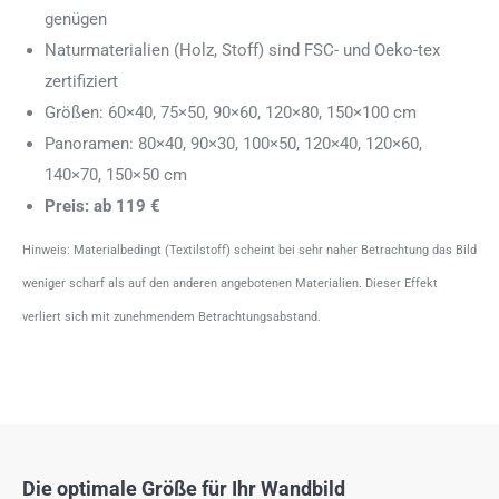
genügen
Naturmaterialien (Holz, Stoff) sind FSC- und Oeko-tex
zertifiziert
Größen: 60×40, 75×50, 90×60, 120×80, 150×100 cm
Panoramen: 80×40, 90×30, 100×50, 120×40, 120×60,
140×70, 150×50 cm
Preis: ab 119 €
Hinweis: Materialbedingt (Textilstoff) scheint bei sehr naher Betrachtung das Bild
weniger scharf als auf den anderen angebotenen Materialien. Dieser Effekt
verliert sich mit zunehmendem Betrachtungsabstand.
Die optimale Größe für Ihr Wandbild