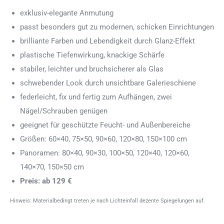
exklusiv-elegante Anmutung
passt besonders gut zu modernen, schicken Einrichtungen
brilliante Farben und Lebendigkeit durch Glanz-Effekt
plastische Tiefenwirkung, knackige Schärfe
stabiler, leichter und bruchsicherer als Glas
schwebender Look durch unsichtbare Galerieschiene
federleicht, fix und fertig zum Aufhängen, zwei
Nägel/Schrauben genügen
geeignet für geschützte Feucht- und Außenbereiche
Größen: 60×40, 75×50, 90×60, 120×80, 150×100 cm
Panoramen: 80×40, 90×30, 100×50, 120×40, 120×60,
140×70, 150×50 cm
Preis: ab 129 €
Hinweis: Materialbedingt treten je nach Lichteinfall dezente Spiegelungen auf.