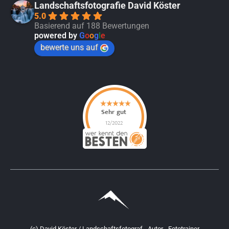
Landschaftsfotografie David Köster
5.0
Basierend auf 188 Bewertungen
powered by
G
o
o
g
l
e
bewerte uns auf
(c) David Köster / Landschaftsfotograf - Autor - Fototrainer