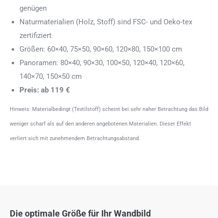
genügen
Naturmaterialien (Holz, Stoff) sind FSC- und Oeko-tex
zertifiziert
Größen: 60×40, 75×50, 90×60, 120×80, 150×100 cm
Panoramen: 80×40, 90×30, 100×50, 120×40, 120×60,
140×70, 150×50 cm
Preis: ab 119 €
Hinweis: Materialbedingt (Textilstoff) scheint bei sehr naher Betrachtung das Bild
weniger scharf als auf den anderen angebotenen Materialien. Dieser Effekt
verliert sich mit zunehmendem Betrachtungsabstand.
Die optimale Größe für Ihr Wandbild