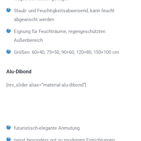
Staub- und Feuchtigkeitsabweisend, kann feucht
abgewischt werden
Eignung für Feuchträume, regengeschützten
Außenbereich
Größen: 60×40, 75×50, 90×60, 120×80, 150×100 cm
Alu-Dibond
[rev_slider alias=“material-alu-dibond“]
futuristisch-elegante Anmutung
passt besonders gut zu modernen Einrichtungen