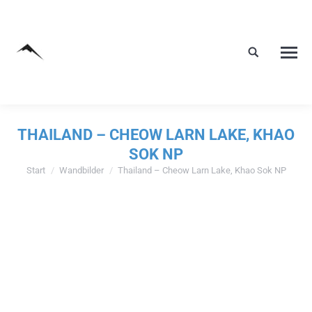
THAILAND – CHEOW LARN LAKE, KHAO
SOK NP
Start
Wandbilder
Thailand – Cheow Larn Lake, Khao Sok NP
Sie befinden sich hier: