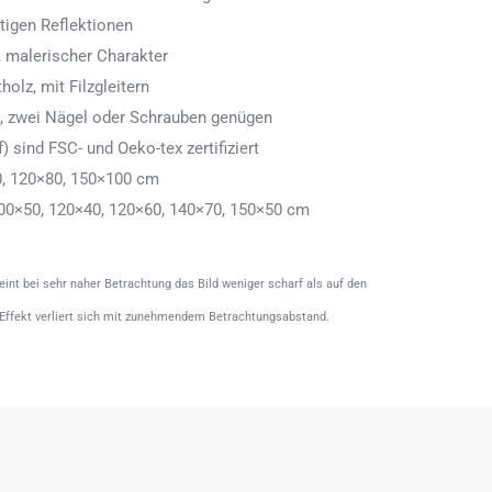
tigen Reflektionen
 malerischer Charakter
olz, mit Filzgleitern
n, zwei Nägel oder Schrauben genügen
) sind FSC- und Oeko-tex zertifiziert
0, 120×80, 150×100 cm
00×50, 120×40, 120×60, 140×70, 150×50 cm
heint bei sehr naher Betrachtung das Bild weniger scharf als auf den
 Effekt verliert sich mit zunehmendem Betrachtungsabstand.