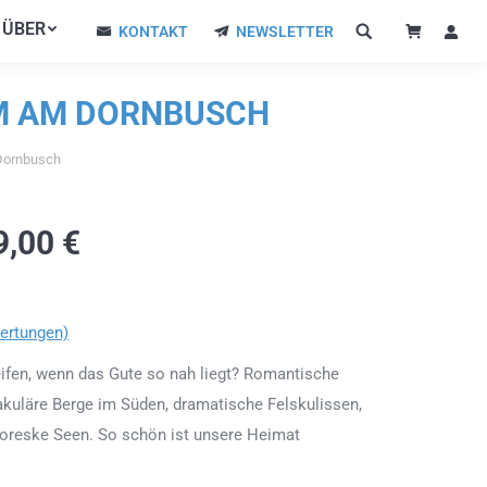
ÜBER
ÜBER
KONTAKT
NEWSLETTER
KONTAKT
NEWSLETTER
RM AM DORNBUSCH
Dornbusch
9,00
€
ertungen)
ifen, wenn das Gute so nah liegt? Romantische
kuläre Berge im Süden, dramatische Felskulissen,
toreske Seen. So schön ist unsere Heimat