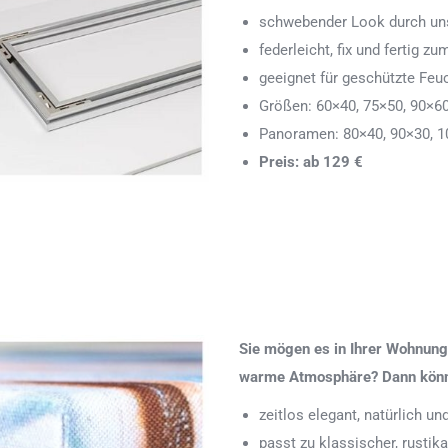
schwebender Look durch uns
federleicht, fix und fertig
geeignet für geschützte Feu
Größen: 60×40, 75×50, 90×6
Panoramen: 80×40, 90×30, 1
Preis: ab 129 €
Sie mögen es in Ihrer Wohnung 
warme Atmosphäre? Dann könnte
zeitlos elegant, natürlich u
passt zu klassischer, rustik