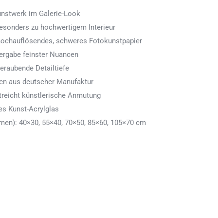
Kunstwerk im Galerie-Look
 besonders zu hochwertigem Interieur
 hochauflösendes, schweres Fotokunstpapier
ergabe feinster Nuancen
eraubende Detailtiefe
men aus deutscher Manufaktur
treicht künstlerische Anmutung
es Kunst-Acrylglas
en): 40×30, 55×40, 70×50, 85×60, 105×70 cm