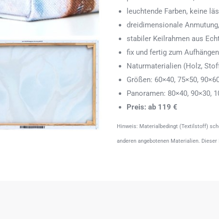
leuchtende Farben, keine läs
dreidimensionale Anmutung,
stabiler Keilrahmen aus Echth
fix und fertig zum Aufhänge
Naturmaterialien (Holz, Stoff
Größen: 60×40, 75×50, 90×6
Panoramen: 80×40, 90×30, 1
Preis: ab 119 €
Hinweis: Materialbedingt (Textilstoff) sc
anderen angebotenen Materialien. Dieser