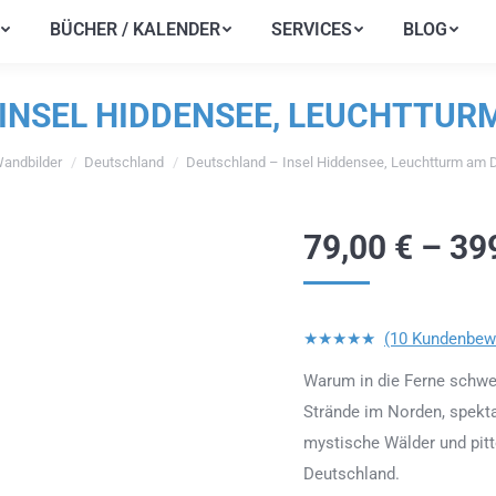
BÜCHER / KALENDER
SERVICES
BLOG
BÜCHER / KALENDER
SERVICES
BLOG
INSEL HIDDENSEE, LEUCHTTU
andbilder
Deutschland
Deutschland – Insel Hiddensee, Leuchtturm am 
en sich hier:
79,00
€
–
39
★★★★★
(10 Kundenbew
Warum in die Ferne schwe
Strände im Norden, spekta
mystische Wälder und pit
Deutschland.