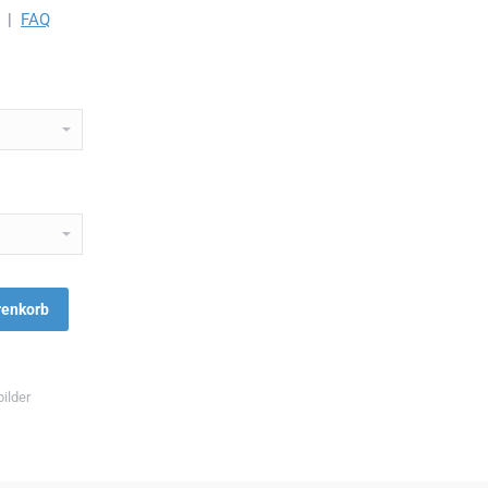
|
FAQ
renkorb
ilder