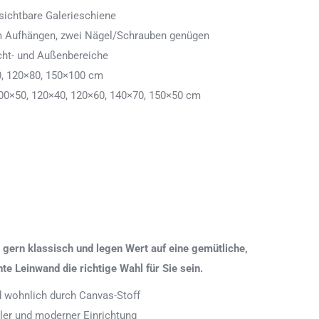
ichtbare Galerieschiene
 zum Aufhängen, zwei Nägel/Schrauben genügen
cht- und Außenbereiche
0, 120×80, 150×100 cm
00×50, 120×40, 120×60, 140×70, 150×50 cm
gern klassisch und legen Wert auf eine gemütliche,
 Leinwand die richtige Wahl für Sie sein.
nd wohnlich durch Canvas-Stoff
aler und moderner Einrichtung