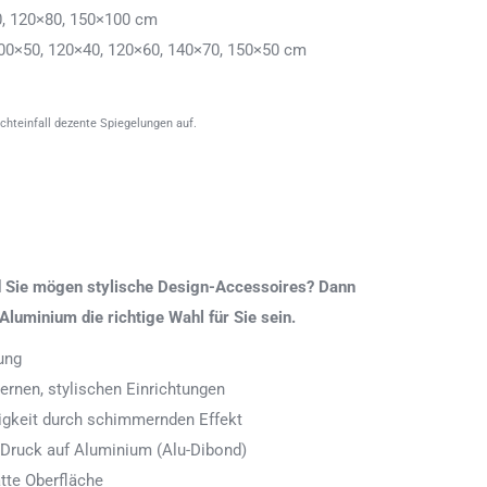
0, 120×80, 150×100 cm
00×50, 120×40, 120×60, 140×70, 150×50 cm
ichteinfall dezente Spiegelungen auf.
nd Sie mögen stylische Design-Accessoires? Dann
Aluminium die richtige Wahl für Sie sein.
ung
rnen, stylischen Einrichtungen
digkeit durch schimmernden Effekt
 Druck auf Aluminium (Alu-Dibond)
tte Oberfläche