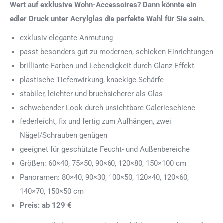
Wert auf exklusive Wohn-Accessoires? Dann könnte ein
edler Druck unter Acrylglas die perfekte Wahl für Sie sein.
exklusiv-elegante Anmutung
passt besonders gut zu modernen, schicken Einrichtungen
brilliante Farben und Lebendigkeit durch Glanz-Effekt
plastische Tiefenwirkung, knackige Schärfe
stabiler, leichter und bruchsicherer als Glas
schwebender Look durch unsichtbare Galerieschiene
federleicht, fix und fertig zum Aufhängen, zwei
Nägel/Schrauben genügen
geeignet für geschützte Feucht- und Außenbereiche
Größen: 60×40, 75×50, 90×60, 120×80, 150×100 cm
Panoramen: 80×40, 90×30, 100×50, 120×40, 120×60,
140×70, 150×50 cm
Preis: ab 129 €