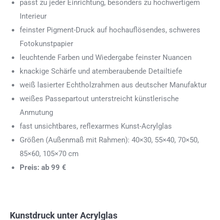
passt zu jeder Einrichtung, besonders zu hochwertigem
Interieur
feinster Pigment-Druck auf hochauflösendes, schweres
Fotokunstpapier
leuchtende Farben und Wiedergabe feinster Nuancen
knackige Schärfe und atemberaubende Detailtiefe
weiß lasierter Echtholzrahmen aus deutscher Manufaktur
weißes Passepartout unterstreicht künstlerische
Anmutung
fast unsichtbares, reflexarmes Kunst-Acrylglas
Größen (Außenmaß mit Rahmen): 40×30, 55×40, 70×50,
85×60, 105×70 cm
Preis: ab 99 €
Kunstdruck unter Acrylglas