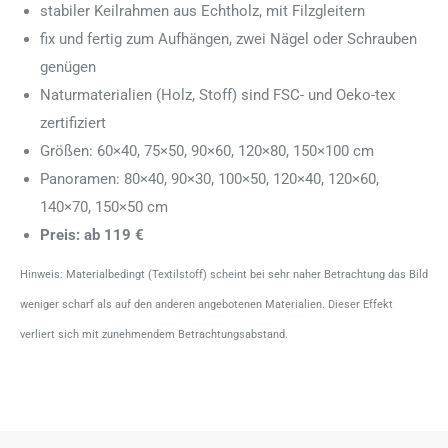
stabiler Keilrahmen aus Echtholz, mit Filzgleitern
fix und fertig zum Aufhängen, zwei Nägel oder Schrauben
genügen
Naturmaterialien (Holz, Stoff) sind FSC- und Oeko-tex
zertifiziert
Größen: 60×40, 75×50, 90×60, 120×80, 150×100 cm
Panoramen: 80×40, 90×30, 100×50, 120×40, 120×60,
140×70, 150×50 cm
Preis: ab 119 €
Hinweis: Materialbedingt (Textilstoff) scheint bei sehr naher Betrachtung das Bild
weniger scharf als auf den anderen angebotenen Materialien. Dieser Effekt
verliert sich mit zunehmendem Betrachtungsabstand.